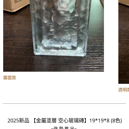
霧面款
透明
2025新品 【金屬塗層 空心玻璃磚】19*19*8 (8色)
~強 勢 推 出~