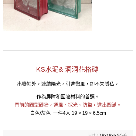
KS水泥& 洞洞花格磚
串聯裡外，連結陽光，引進微風，卻不失隱私。
作為屏障和圍牆材料的首選。
門前的圓型磚牆，通風、採光、防盜，進出圓滿。
白色/灰色 一件4入 19 × 19 × 6.5cm