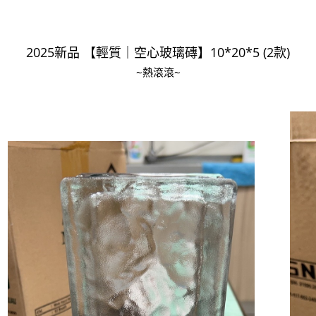
開車：中山路1段 到永平路路口(樂華夜市口)門口可
停車
2025新品 【輕質｜空心玻璃磚】10*20*5 (2款)
捷運： 中和線【頂溪站 2 號出口】往中山路1段139
~熱滾滾~
號約10分鐘
原Line已滿 無法加Line好友 請親愛的客戶加入
LINE官方帳號@a0975005573