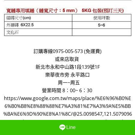
訂購專線0975-005-573 (免運費)
或來店取貨
新北市永和中山路1段139號1F
樂華夜市旁 永平路口
周一~周五
營業時間 8：00~ 6：30
https://www.google.com.tw/maps/place/%E6%96%B0%E
6%B0%B8%E8%88%88%E7%A3%81%E7%A3%9A%E5%BB
%BA%E6%9D%90%E8%A1%8C/@25.0098547,121.5079096
,16.75z/data=!4m5!3m4!1s0x3442a9c3084905b3:0x9d711
Line
593c26b738d!8m2!3d25.0097241!4d121.5103744?hl=zh-