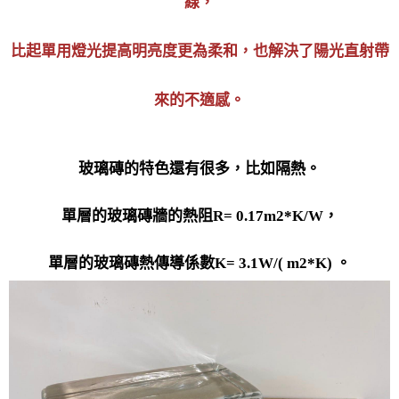
線，
比起單用燈光提高明亮度更為柔和，也解決了陽光直射帶
來的不適感。
玻璃磚的特色還有很多，比如隔熱。
單層的玻璃磚牆的熱阻R= 0.17m2*K/W，
單層的玻璃磚熱傳導係數K= 3.1W/( m2*K) 。