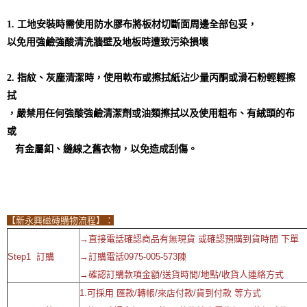
1.
工地安裝時需使用防水膠布將板材切斷面周邊全部包妥，
以免用強鹼強酸清洗牆壁及地板時遭致污染損壞
2.
指紋、灰塵清潔時，使用軟布或擦拭紙沾少量丙酮或滑石粉輕輕擦
拭
，嚴禁用任何強酸強鹼清潔劑或油類擦拭以及使用粗布、有絨頭的布
或
有金屬釦、縫線之舊衣物，以免造成刮傷。
【新永興磁磚購物流程】：
→直接電話確認商品有無現貨 或確認預購到貨時間 下單
Step1 訂購
→訂購電話0975-005-573陳
→確認訂購款項金額/送貨時間/地點/收貨人連絡方式
1.可採用 匯款/轉帳/來店付款/貨到付款 等方式