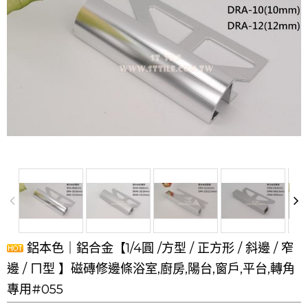
鋁本色｜鋁合金【1/4圓 /方型 / 正方形 / 斜邊 / 窄
邊 / ㄇ型 】磁磚修邊條浴室,廚房,陽台,窗戶,平台,轉角
專用#055