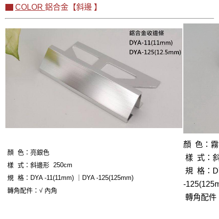
▇
COLOR
鋁合金【
斜邊
】
顏 色：霧
顏 色：
亮銀色
樣 式：斜
樣 式：斜邊形 250cm
規 格：DYA
規 格：DYA -11(11mm) ｜DYA -125(125mm)
-125(125
轉角配件：√ 內角
轉角配件