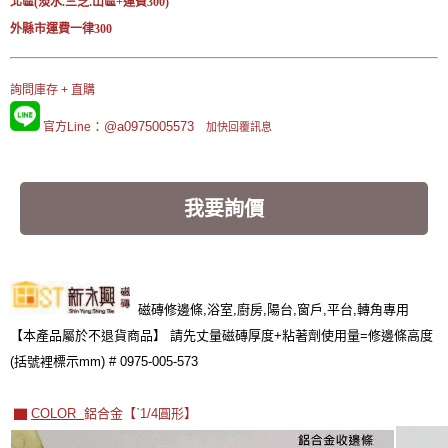
北區(淡水.三芝.山區+運費300)
外縣市運費一律300
詢問庫存 + 直購
：@a0975005573
官方Line
加快回覆訊息
我要詢價
磁磚修邊條,浴室,廚房,陽台,窗戶,平台,轉角專用
【本產品屬於不退貨商品】 請先丈量磁磚厚度+粘著劑使用量=修邊條高度
(括號裡標示mm) # 0975-005-573
▇
COLOR
鋁合金【
ˋ1/4圓形
】