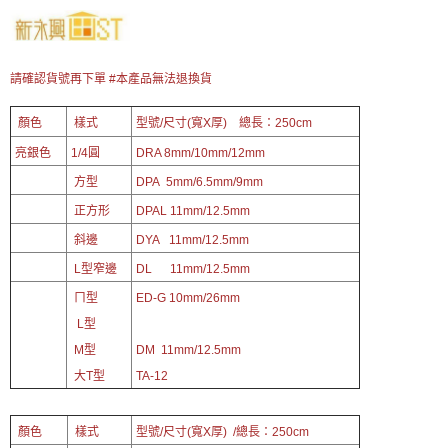
請確認貨號再下單 #本產品無法退換貨
顏色
樣式
型號/尺寸(寬X厚) 總長：250cm
亮銀色
1/4圓
DRA 8
mm/10mm/12mm
方型
DPA 5
mm/6.5mm/9mm
正方形
DPAL 11
mm/12.5mm
斜邊
DYA 11mm/12.5mm
L型窄邊
DL 11mm/12.5mm
ㄇ型
ED-G 10mm/26mm
L型
M型
DM 11mm/12.5mm
大T型
TA-12
顏色
樣式
型號/尺寸(寬X厚) /總長：250cm