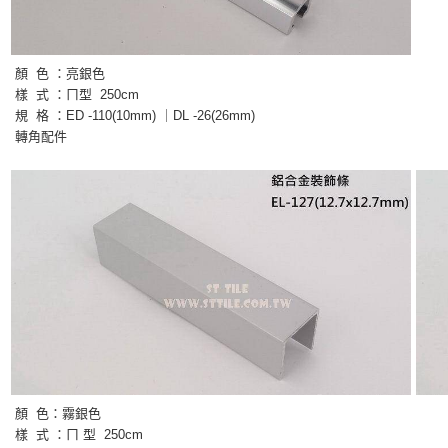
顏 色 ：
亮銀色
樣 式 ：
ㄇ型
250cm
規 格 ：ED -110(10mm) ｜DL -26(26mm)
轉角配件
顏 色：霧
銀色
樣 式 ：ㄇ
型
250cm