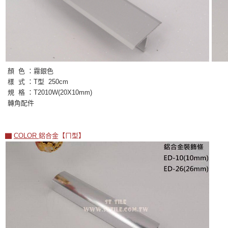
顏 色 ：霧
銀色
樣 式 ：T
型
250cm
規 格 ：T2010W(20X10mm)
轉角配件
▇
COLOR
鋁合金【ㄇ型
】