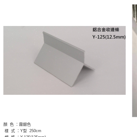
顏 色 ：霧
銀色
樣 式 ：Y型
250cm