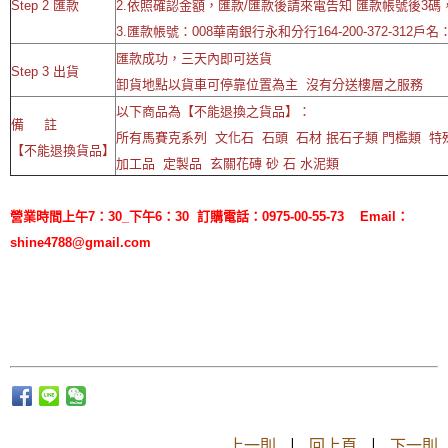
Step 2 匯款
2.依照確認金額，匯款/匯款後請來電告知 匯款帳號後3碼
3.匯款帳號：008華南銀行永和分行164-200-372-312戶
匯款成功，三天內即可送貨
Step 3 出貨
卸貨地點以貨車可停靠位置為主 沒有分送樓層之服務
以下商品為【不能退換之貨品】：
備 註
所有馬賽克系列 文化石 石頭 石材 抿石子類 門檻類 
【不能退換貨品】
加工品 定製品 玄關花磚 砂 石 水泥類
營業時間上午7：30_下午6：30 訂購電話：0975-00-55-73 Email：
shine4788@gmail.com
上一則
|
回上頁
|
下一則