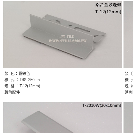
顏 色：霧
銀色
顏 
樣 式 ：T
型
250cm
樣 
規 格 ：T-12(12mm)
規 格
轉角配件
轉角