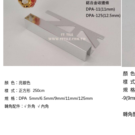
顏 
樣 式
顏 色：
亮銀色
規 
樣 式：正方形 250cm
-9(9m
DPA 5
mm/6.5mm/9mm/11mm/
125mm
規 格：
DPA-
轉角配件：√ 外角 √ 內角
轉角配