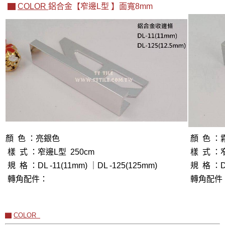
▇
COLOR
鋁合金【窄邊L型
】面寬8mm
顏 色 ：
亮銀色
顏 色 ：
樣 式 ：
窄邊L型
250cm
樣 式 ：
規 格 ：DL -11(11mm) ｜DL -125(125mm)
規 格 ：DL
轉角配件：
轉角配件
▇
COLOR