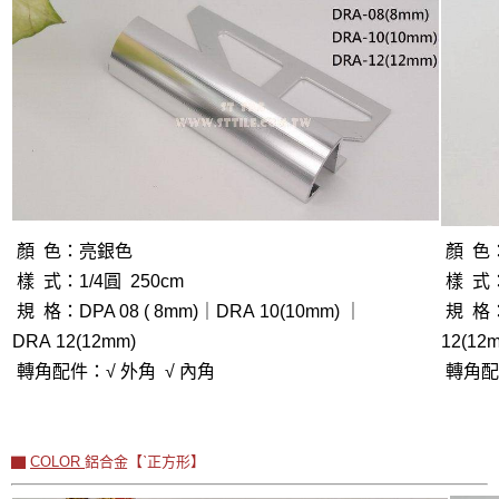
顏 色：
亮銀色
顏 色
樣 式：1/4圓 250cm
樣 式：
規 格：DPA 08 ( 8mm)｜DRA 10(10mm) ｜
規 格：D
DRA 12(12mm)
12(12
轉角配件：√ 外角 √ 內角
轉角配件
▇
COLOR
鋁合金【ˋ正方形】