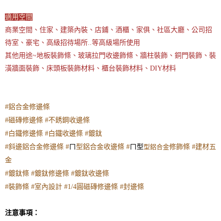
適用空間
商業空間、住家、建築內裝、店鋪、酒櫃、家俱、社區大廳、公司招
待室、豪宅、高級招待場所..等高級場所使用
其他用途~地板裝飾條、玻璃拉門收邊飾條、牆柱裝飾、銅門裝飾、裝
潢牆面裝飾、床頭板裝飾材料、櫃台裝飾材料、DIY材料
#鋁合金修邊條
#磁磚修邊條
#不銹鋼收邊條
#白鐵修邊條
#白鐵收邊條
#鍍鈦
#斜邊鋁合金修邊條
#
ㄇ
型鋁合金收邊條
#
ㄇ型
型鋁合金
修飾條
#建材五
金
#鍍鈦條
#鍍鈦修邊條
#鍍鈦收邊條
#裝飾條
#室內設計
#1/4圓磁磚修邊條
#封邊條
注意事項：