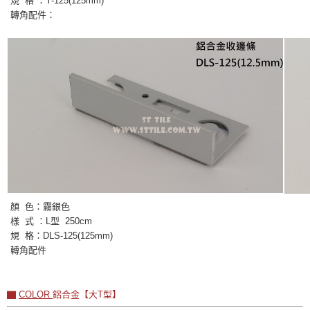
規 格 ：Y-125(125mm)
轉角配件：
顏 色：霧
銀色
樣 式 ：
L型
250cm
規 格：DLS-125(125mm)
轉角配件
▇
COLOR
鋁合金【大T型
】