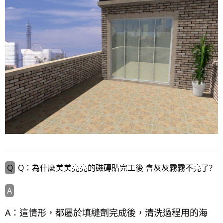
Q：為什麼美美亮亮的磁磚貼完工後 會灰灰霧霧不亮了?
A：這情形，都屬於填縫劑完成後，清洗過程用的海