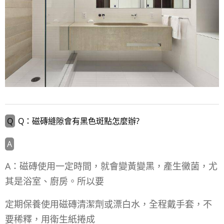
Q：磁磚縫隙會有黑色斑點怎麼辦?
A：磁磚使用一定時間，就會變黃變黑，產生黴菌，尤
其是浴室、廚房。所以要
定期保養使用磁磚清潔劑或漂白水，全程戴手套，不
要稀釋，用衛生紙捲成