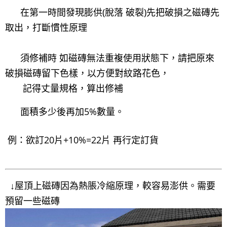
在第一時間發現膨供(脫落 破裂)先把破損之磁磚先
取出，打斷慣性原理
須修補時 如磁磚無法重複使用狀態下，請把原來
破損磁磚留下色樣，以方便對紋路花色，
記得丈量規格，算出修補
面積多少後再加5%數量。
例：欲訂20片+10%=22片 再行定訂貨
↓屋頂上磁磚因為熱脹冷縮原理，較容易澎供。需要
預留一些磁磚