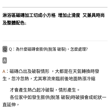
LINE官方帳號@a0975005573
淋浴區磁磚加工切成小方格 增加止滑度 又兼具時尚
及整體配色↓
Q：為什麼磁磚會膨供(脫落 破裂)，怎麼處理?
A
：磁磚凸出及破裂情形 ，大都是在天氣轉換時發
生，忽冷忽熱，尤其寒流來臨前後地面熱漲冷縮
才會產生熱凸起冷破裂，情形產生。
各位家中如發生膨供(脫落 破裂)時破損會成蛇狀一
直延伸，