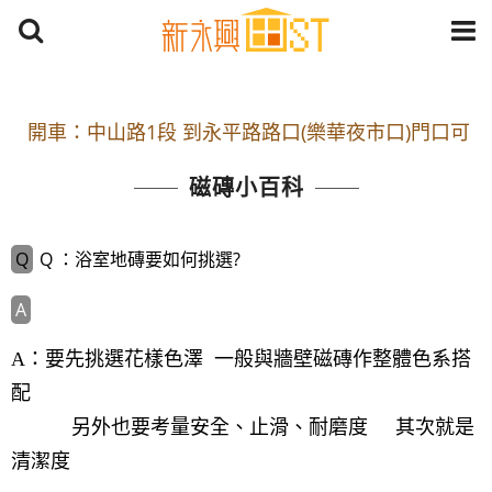
開車：中山路1段 到永平路路口(樂華夜市口)門口可
停車
磁磚小百科
捷運： 中和線【頂溪站 2 號出口】往中山路1段139
號約10分鐘
Q ：浴室地磚要如何挑選?
原Line已滿 無法加Line好友 請親愛的客戶加入
LINE官方帳號@a0975005573
開車：中山路1段 到永平路路口(樂華夜市口)門口可
A：要先挑選花樣色澤 一般與牆壁磁磚作整體色系搭
停車
配
捷運： 中和線【頂溪站 2 號出口】往中山路1段139
另外也要考量安全、止滑、耐磨度 其次就是
號約10分鐘
清潔度
原Line已滿 無法加Line好友 請親愛的客戶加入