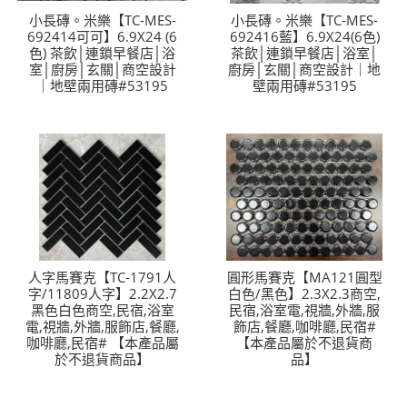
小長磚。米樂【TC-MES-
小長磚。米樂【TC-MES-
692414可可】6.9X24 (6
692416藍】6.9X24(6色)
色) 茶飲│連鎖早餐店│浴
茶飲│連鎖早餐店│浴室│
室│廚房│玄關│商空設計
廚房│玄關│商空設計｜地
｜地壁兩用磚#53195
壁兩用磚#53195
人字馬賽克【TC-1791人
圓形馬賽克【MA121圓型
字/11809人字】2.2X2.7
白色/黑色】2.3X2.3商空,
黑色白色商空,民宿,浴室
民宿,浴室電,視牆,外牆,服
電,視牆,外牆,服飾店,餐廳,
飾店,餐廳,咖啡廳,民宿#
咖啡廳,民宿# 【本產品屬
【本產品屬於不退貨商
於不退貨商品】
品】