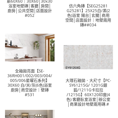
斯60X60｜30X60│30x30
浴室地壁磚│客廳│房間│
仿六角磚【SEG25281
廚房│公共空間│店面設計
G25281】25X25白/黑(2
#052
色)浴室 陽台│玄關│商用
空間│店面設計｜地壁兩用
磚##034
全釉拋亮面【SE-
36RH001/002/003/004/
005/006星曜石系列】
大理石釉拋．大尺寸【PC-
30X60 白/米/灰(6色)浴室
SY61215G/ 1201G銀
廚房│商空設計｜壁磚
狐/1211G卡拉拉
#531
/1215G】60X120印度(4
色) 客廳臥室浴室│辦公室
│商業設計地壁兩用磚.#