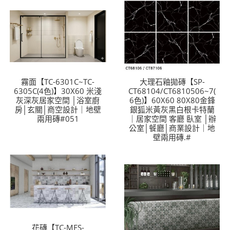
霧面【TC-6301C~TC-
大理石釉拋磚【SP-
6305C(4色)】30X60 米淺
CT68104/CT6810506~7(
灰深灰居家空間 │浴室廚
6色)】60X60 80X80金鋒
房│玄關│商空設計｜地壁
銀狐米黃灰黑白根卡特蘭
兩用磚#051
｜居家空間 客廳 臥室 │辦
公室│餐廳│商業設計｜地
壁兩用磚.#
花磚【TC-MES-