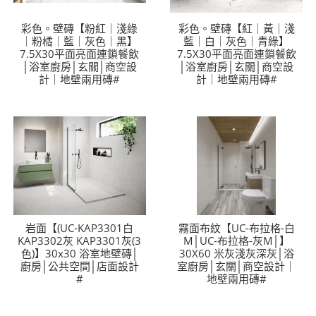
LINE官方帳號@a0975005573
彩色。壁磚【粉紅｜淺綠
彩色。壁磚【紅｜黃｜淺
｜粉橘｜藍｜灰色｜黑】
藍｜白｜灰色｜青綠】
7.5X30平面亮面連鎖餐飲
7.5X30平面亮面連鎖餐飲
│浴室廚房│玄關│商空設
│浴室廚房│玄關│商空設
計｜地壁兩用磚#
計｜地壁兩用磚#
岩面【(UC-KAP3301白
霧面布紋【UC-布拉格-白
KAP3302灰 KAP3301灰(3
M│UC-布拉格-灰M│】
色)】30x30 浴室地壁磚│
30X60 米灰淺灰深灰│浴
廚房│公共空間│店面設計
室廚房│玄關│商空設計｜
#
地壁兩用磚#