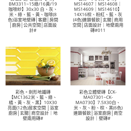
BM3311~15綠/16黃/19
MS14607｜MS14608｜
咖啡紗】30x30 白、灰、
MS14609｜MS14610】
米、綠、藍、黃、咖啡(8
14X16棕、粉紅、藍、灰
色)浴室地壁磚│客廳│房間
(4色)連鎖餐飲│玄關│商用
│廚房│公共空間│店面設
空間│店面設計｜地壁兩用
計#
磚#011
彩色。劍形地鐵磚
彩色立體壁磚【CK-
【MC1362米、藍、綠、
MA07301~CK-
橘、黃、灰、黑】10X30
MA0730】7.5X30白、
亮面(12色)居家空間 │浴室
米、灰、粉、棕、黑(6色)
廚房│玄關│商空設計｜地
連鎖餐飲│浴室廚房│商空
壁兩用磚#
設計｜壁磚#