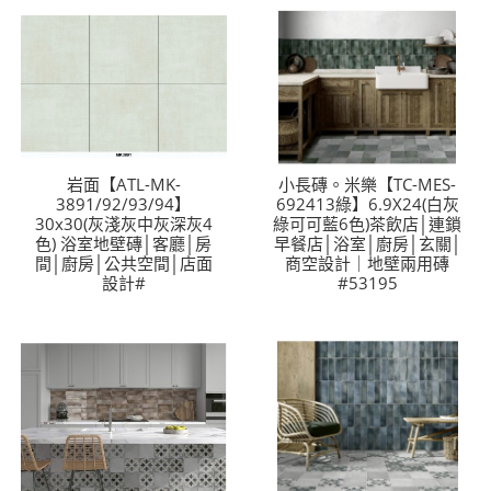
岩面【ATL-MK-
小長磚。米樂【TC-MES-
3891/92/93/94】
692413綠】6.9X24(白灰
30x30(灰淺灰中灰深灰4
綠可可藍6色)茶飲店│連鎖
色) 浴室地壁磚│客廳│房
早餐店│浴室│廚房│玄關│
間│廚房│公共空間│店面
商空設計｜地壁兩用磚
設計#
#53195