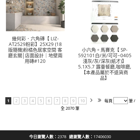
幾何彩．六角磚【 LIZ-
AT2529粉彩】25X29 (18
版隨機)粉橘色居家空間 客
小六角。馬賽克【 SP-
廳玄關│店面設計｜地壁兩
592101白/米/可可~0405
用磚#120
淺灰/灰/深灰(紙才)】
5.1X5.7 露臺餐廳,咖啡廳,
【本產品屬於不退貨商
品】
1
2
3
4
5
6
7
8
9
10
每頁
筆 /
全 2070 筆
今日瀏覽人數：
2378
總瀏覽人數：
17406030