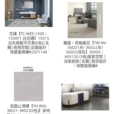
花磚【TC-MES-1500｜
1500F1 白花磚】15X15
白灰綠藍可可黑(6色)│玄
霧面。貝格維亞【TW-NV-
關│商用空間│店面設計｜
36D21米/ 36D22灰/
地壁兩用磚#25F1140
36D23深灰】30X60｜
60X120 (3色)居家空間 │
浴室廚房│玄關│商空設計
｜地壁兩用磚#
岩面止滑磚【YH-866-
M021~M023(3色)】安地