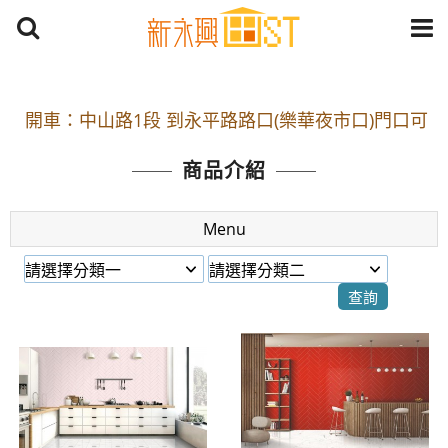
開車：中山路1段 到永平路路口(樂華夜市口)門口可
停車
捷運： 中和線【頂溪站 2 號出口】往中山路1段139
商品介紹
號約10分鐘
原Line已滿 無法加Line好友 請親愛的客戶加入
Menu
LINE官方帳號@a0975005573
開車：中山路1段 到永平路路口(樂華夜市口)門口可
停車
捷運： 中和線【頂溪站 2 號出口】往中山路1段139
號約10分鐘
原Line已滿 無法加Line好友 請親愛的客戶加入