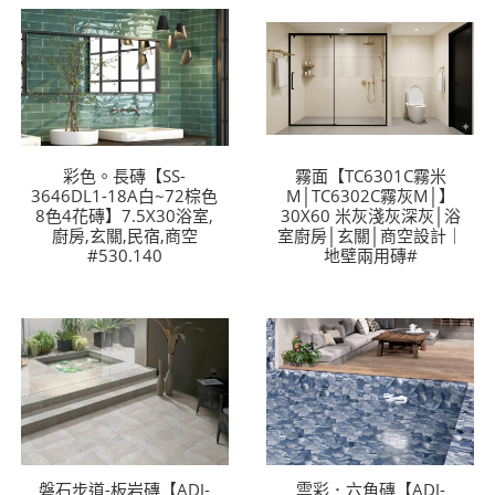
彩色。長磚【SS-
霧面【TC6301C霧米
3646DL1-18A白~72棕色
M│TC6302C霧灰M│】
8色4花磚】7.5X30浴室,
30X60 米灰淺灰深灰│浴
廚房,玄關,民宿,商空
室廚房│玄關│商空設計｜
#530.140
地壁兩用磚#
磐石步道-板岩磚【ADJ-
雲彩．六角磚【ADJ-