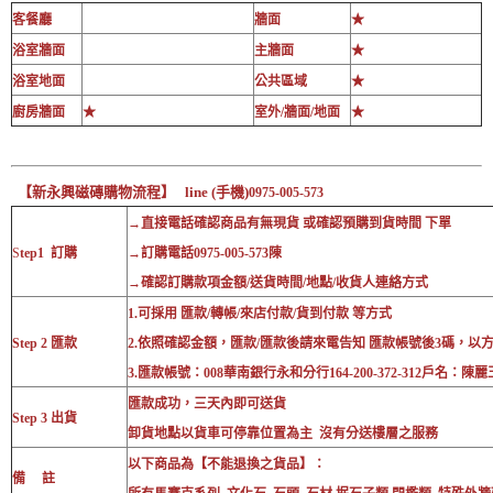
客餐廳
牆面
★
浴室牆面
主牆面
★
浴室地面
公共區域
★
廚房牆面
★
室外/牆面/地面
★
【新永興磁磚購物流程】 line (手機)
0975-005-573
→直接電話確認商品有無現貨 或確認預購到貨時間 下單
S
tep1 訂購
→訂購電話0975-005-573陳
→確認訂購款項金額/送貨時間/地點/收貨人連絡方式
1.可採用 匯款/轉帳/來店付款/貨到付款 等方式
Step 2 匯款
2.依照確認金額，匯款/匯款後請來電告知 匯款帳號後3碼，以
3.匯款帳號：008華南銀行永和分行164-200-372-312戶名：陳麗
匯款成功，三天內即可送貨
Step 3 出貨
卸貨地點以貨車可停靠位置為主 沒有分送樓層之服務
以下商品為【不能退換之貨品】：
備 註