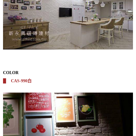
COLOR
█
CAS-990白