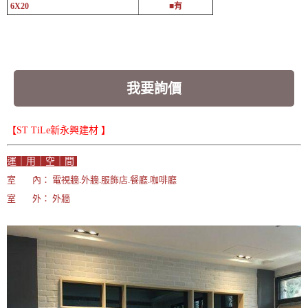
6X20
■有
我要詢價
【ST TiLe新永興建材 】
運｜用｜空｜間
室 內： 電視牆.外牆.服飾店.餐廳.咖啡廳
室 外： 外牆