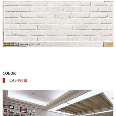
COLOR
█
CAS-990白