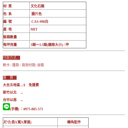
材 質
文化石類
色 系
圖片色
編 號
CAS-990白
產 地
MIT
裝箱數量
每坪用量
3箱～3.3箱(縫隙大小) / 坪
付款方式：
刷卡 / 匯款 / 貨到付款/ 自取
運 費：
大台北地區→$ 免運費
新竹以北 →
台中以南 →
(手機) ：0975-005-573
尺寸(長X寬X厚度)
轉角配件