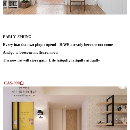
EARLY SPRING
Evrry fuat that two plopie opend HAVE atrrady beccone too come
And go to beecone mollearon now
The new fist will store gain Life laitqully laitqully aitlqully
CAS-990白