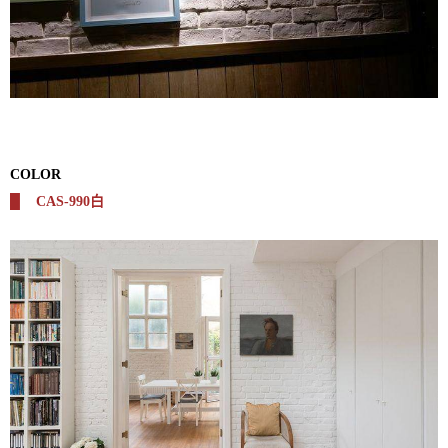
COLOR
█
CAS-990白