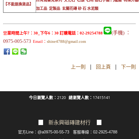
所有馬賽克系列 文化石 石頭 石材 抿石子類 門檻類 特殊外
【不能退換貨品】
加工品 定製品 玄關花磚 砂 石 水泥類
(手機) ：
營
業時間上午7：30_下午6：30 訂購電話：02-29254788
0975-005-573
Email：
shine4788@gmail.com
上一則
|
回上頁
|
下一則
今日瀏覽人數：
2120
總瀏覽人數：
17415141
▉
新永興磁磚建材行
▉
官方Line：@a0975-00-55-73 客服專線：02-2925-4788