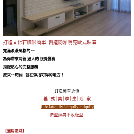
打造文化石牆很簡單 創造簡潔明亮歐式裝潢
充滿浪漫風格的 ~~
為你帶來清新 迷人的 視覺饗宴
搭配貼心的完整服務
原來~~時尚 就在彈指可得的地方！
打造簡單永恆
義│式│美│學│生│活│家
Life laitqully laitqully aitlqully
造型經典不敗版型
【適用區域】