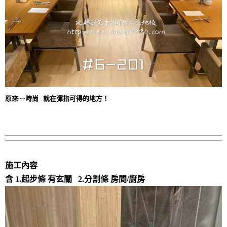
原來~~時尚 就在彈指可得的地方！
施工內容
含 1.起步條 有玄關 2.
分割條 房間/廚房