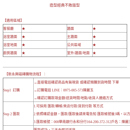
造型經典不敗版型
【適用區域】
客餐廳
★
牆面
★
浴室牆面
★
主牆面
★
浴室地面
★
公共區域
★
廚房牆面
★
室外/牆面/地面
★
【新永興磁磚購物流程】：
→直接電話確認商品有無現貨 或確認預購到貨時間 下單
Step1 訂購
→訂購電話 LINE：0975-005-573陳麗玉
→確認訂購款項金額/送貨時間/地點/收貨人連絡方式
1.可採用 匯款/轉帳/來店付款/貨到付款 等方式
Step 2 匯款
2.依照確認金額，匯款/匯款後請來電告知 匯款帳號後3碼，以
3.匯款帳號：008華南銀行永和分行164-200-372-312戶名：陳麗
匯款成功，三天內即可送貨