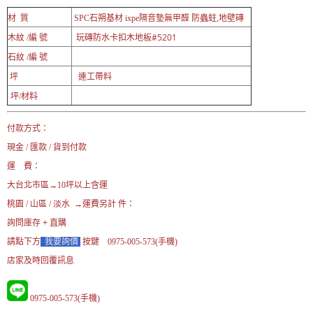
材 質
SPC石朔基材
ixpe隔音墊
無甲醛 防蟲蛀,地壁磚
玩磚防水卡扣木地板#5201
木紋 /編 號
石
紋
/編 號
坪
連工帶料
坪/材料
付款方式：
現金 / 匯款 / 貨到付款
運 費：
大台北市區→10坪以上含運
桃園 / 山區 / 淡水 →運費另計 件：
詢問庫存 + 直購
請點下方
我要詢價
按鍵 0975-005-573(手機)
店家及時回覆訊息
0975-005-573(手機)