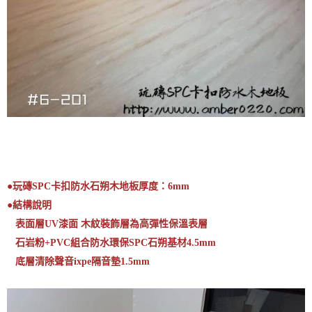
●玩磚SPC卡扣防水石朔木地板
厚度：6mm
●結構說明
表面層UV漆面 木紋裝飾層為高彈性保溫表層
石岩粉+PVC組合防水環保SPC石朔基材4.5mm
底層清除聲音ixpe隔音墊1.5mm