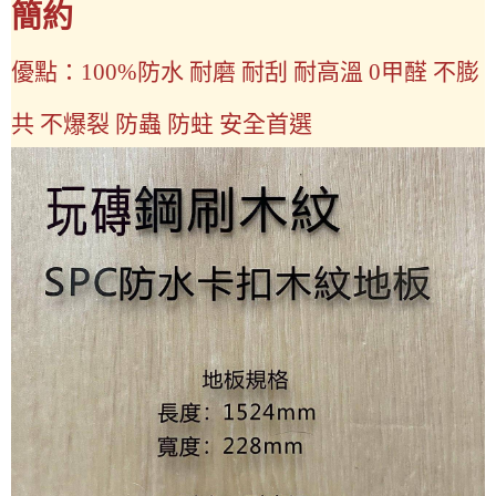
簡約
優點：100%防水 耐磨 耐刮 耐高溫 0甲醛 不膨
共 不爆裂 防蟲 防蛀 安全首選