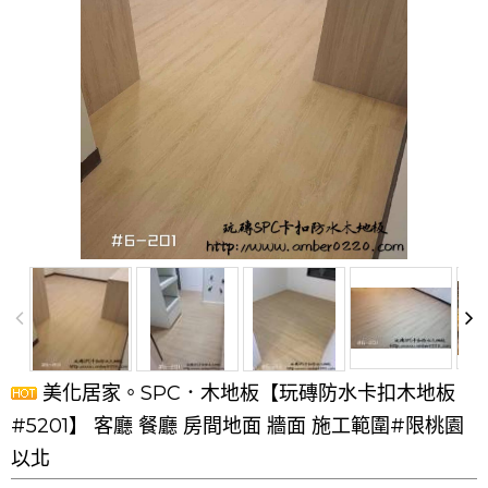
美化居家。SPC．木地板【玩磚防水卡扣木地板
#5201】 客廳 餐廳 房間地面 牆面 施工範圍#限桃園
以北