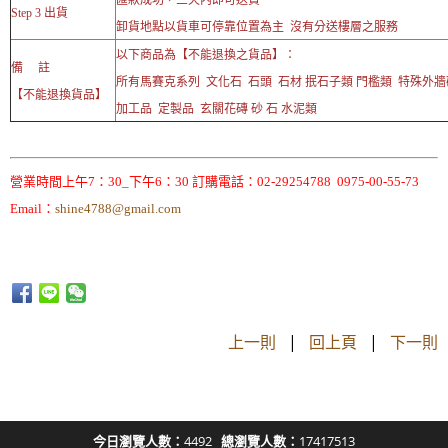
Step 3 出貨
卸貨地點以貨車可停靠位置為主 沒有分送樓層之服務
以下商品為【不能退換之貨品】：
備 註
所有馬賽克系列 文化石 石頭 石材 抿石子類 門檻類 特殊外
【不能退換貨品】
加工品 定製品 玄關花磚 砂 石 水泥類
營業時間上午7：30_下午6：30 訂購電話：02-29254788 0975-00-55-73
Email：
shine4788@gmail.com
上一則
|
回上頁
|
下一則
今日瀏覽人數：
4492
總瀏覽人數：
17417513