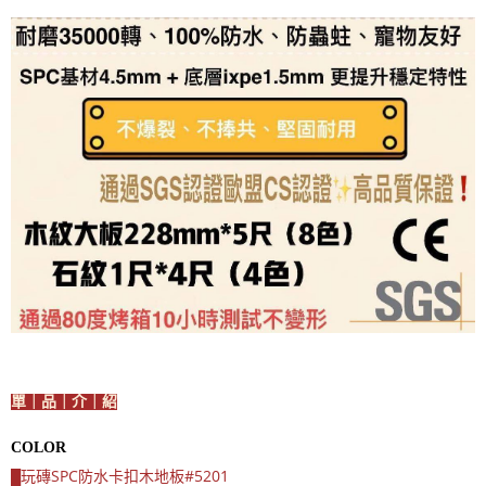
單｜品｜介｜紹
COLOR
玩磚SPC防水卡扣木地板#5201
█