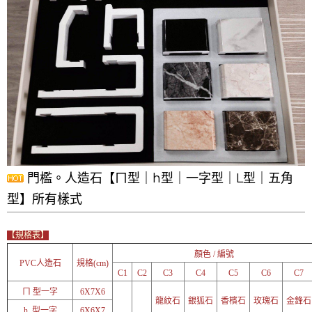
門檻。人造石【ㄇ型｜h型｜一字型｜L型｜五角
型】所有樣式
【規格表】
顏色 / 編號
PVC人造石
規格(cm)
C1
C2
C3
C4
C5
C6
C7
ㄇ 型一字
6X7X6
龍紋石
銀狐石
香檳石
玫瑰石
金鋒石
h 型一字
6X6X7