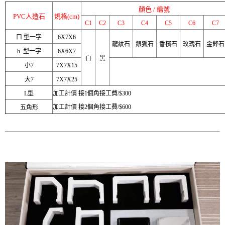
顏色 / 編號
PVC人造石
規格(cm)
C1
C2
C3
C4
C5
C6
C7
ㄇ 型一字
6X7X6
龍紋石
銀狐石
香檳石
玫瑰石
金鋒石
h 型一字
6X6X7
白
黑
小7
7X7X15
大7
7X7X25
L型
加工計價 接1個角接工費/$300
加工計價 接2個角接工費/$600
五角形