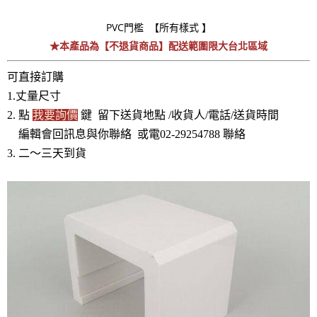
PVC門檻 【所有樣式 】
★本產品為【不退貨商品】配送範圍限大台北區域
可直接訂購
1.丈量尺寸
2. 點
我要詢價
鍵 留下送貨地點 /收貨人/電話/送貨時間
編輯會回訊息與你聯絡 或電02-29254788 聯絡
3. 二～三天到貨