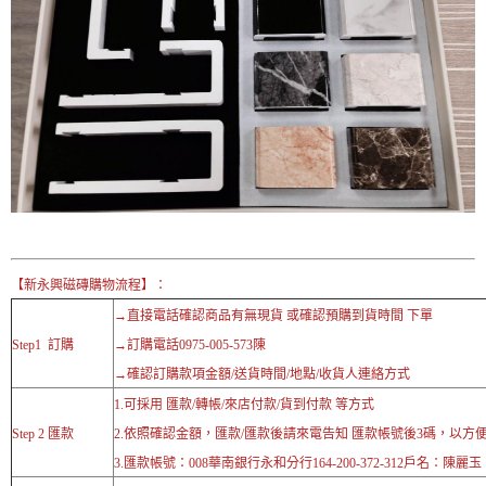
【新永興磁磚購物流程】：
→直接電話確認商品有無現貨 或確認預購到貨時間 下單
Step1 訂購
→訂購電話0975-005-573陳
→確認訂購款項金額/送貨時間/地點/收貨人連絡方式
1.可採用 匯款/轉帳/來店付款/貨到付款 等方式
Step 2 匯款
2.依照確認金額，匯款/匯款後請來電告知 匯款帳號後3碼，以方
3.匯款帳號：008華南銀行永和分行164-200-372-312戶名：陳麗玉