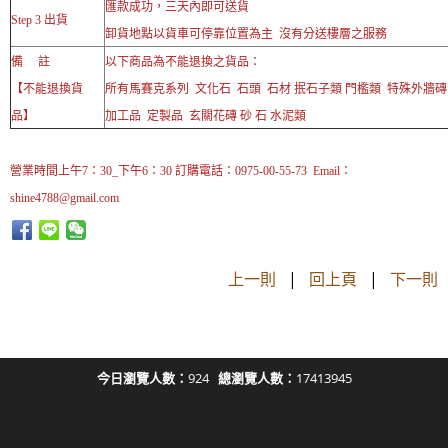
匯款成功，三天內即可送貨
Step 3 出貨
卸貨地點以貨車可停靠位置為主 沒有分送樓層之服務
備 註
以下商品為不能退換之貨品：
【不能退換貨
所有馬賽克系列 文化石 石頭 石材 抿石子類 門檻類 特殊外牆
品】
加工品 定製品 玄關花磚 砂 石 水泥類
營業時間上午7：30_下午6：30 訂購電話：0975-00-55-73 Email：
shine4788@gmail.com
上一則
|
回上頁
|
下一則
今日瀏覽人數：
924
總瀏覽人數：
17413945