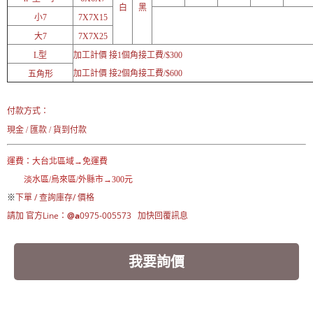
白
黑
小7
7X7X15
大7
7X7X25
L型
加工計價 接1個角接工費/$300
加工計價 接2個角接工費/$600
五角形
付款方式：
現金 / 匯款 / 貨到付款
運費：大台北區域→免運費
淡水區/烏來區/外縣市→300元
※
下單 / 查詢庫存/ 價格
請加 官方Line：
@a
0975-005573 加快回覆訊息
我要詢價