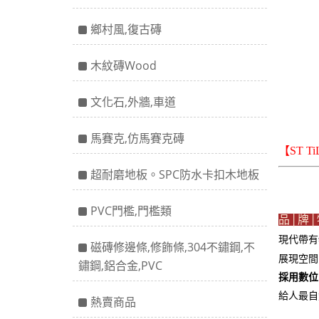
鄉村風,復古磚
木紋磚Wood
文化石,外牆,車道
馬賽克,仿馬賽克磚
【ST T
超耐磨地板。SPC防水卡扣木地板
PVC門檻,門檻類
品│牌│
現代帶有
磁磚修邊條,修飾條,304不鏽鋼,不
展現空間
鏽鋼,鋁合金,PVC
採用數位
給人最自
熱賣商品