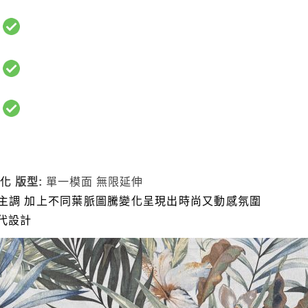
:
:
:
變化
版型:
單一模面 無限延伸
主調 加上不同葉脈圖騰變化呈現出時尚又動感氛圍
代設計