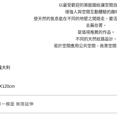
以最受歡迎的葉脈圖紋讓空間
增強人與空間互動體驗的趣
使天然的氣息能在不同的地壁之間遊走，靈
去蕪存菁，
是值得推薦的作品。
不同的天然紋路設計
易於空間應用公共空間、商業空間
義大利
X120cm
單一模面 無限延伸