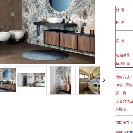
材 質
色 系
產 地
裝箱數量
每坪用量
付款方式
現金 / 匯款
運 費：
大台北地
外縣市 
詢問庫存 +
請點下方