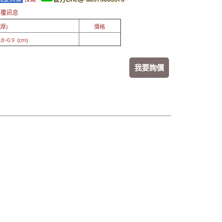
回覆訊息
厚)
價格
8~0.9 (cm)
我要詢價