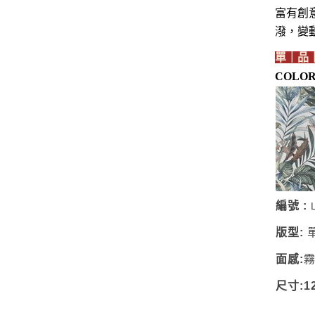
富有創
潑，變
單｜品
COLO
編號 :
版型:
面感:
尺寸:12