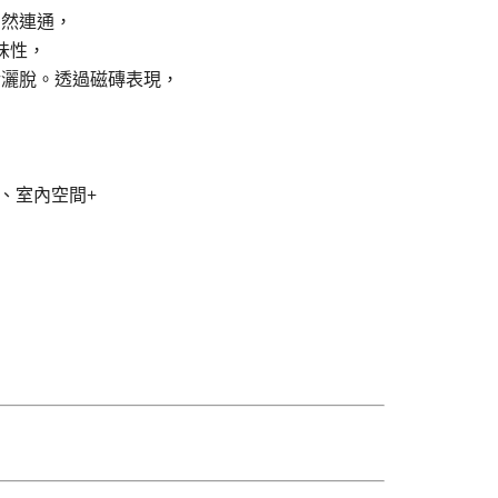
自然連通，
味性，
活灑脫。
透過磁磚表現，
，
、室內空間+