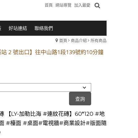
首頁
網站導覽
加入最愛
板
好站連結
聯絡我們
首頁
商品介紹
所有商品
1段 到永平路路口(樂華夜市口)門口可停車
站 2 號出口】往中山路1段139號約10分鐘
的客戶加入 LINE官方帳號@a0975005573
1段 到永平路路口(樂華夜市口)門口可停車
站 2 號出口】往中山路1段139號約10分鐘
的客戶加入 LINE官方帳號@a0975005573
 【LY-加勒比海 #連紋花磚】60*120 #地
牆面 #檯面 #桌面#電視牆#商業設計#版面隨
0