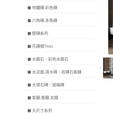
地鐵磚,彩色磚
六角磚,多角磚
壁磚系列
花磚類Tites
水磨石｜彩色水磨石
水泥面,清水磚｜岩磚石板磚
大理石磚｜拋釉磚
客廳,餐廳,玄關
大尺寸系列