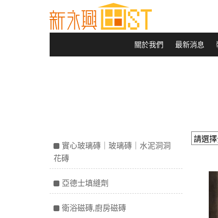
關於我們
最新消息
實心玻璃磚｜玻璃磚｜水泥洞洞
花磚
亞德士填縫劑
衛浴磁磚,廚房磁磚