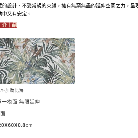
意的設計、不受常規的束縛，擁有無窮無盡的延伸空間之力，呈
動中又有安定
。
｜介｜紹
R
LY-加勒比海
單一模面 無限延伸
霧面
0X60X0.8
cm