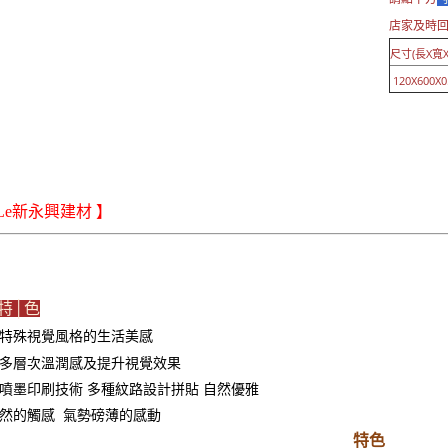
店家及時
尺寸(長X寬X
120X600X0.
iLe新永興建材 】
特│色
特殊視覺風格的生活美感
多層次溫潤感及提升視覺效果
噴墨印刷技術 多種紋路設計拼貼 自然優雅
然的觸感 氣勢磅薄的感動
特色