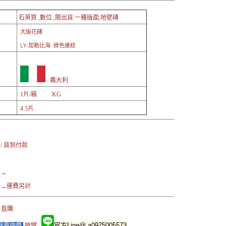
石英質 ,數位 ,隨出貨 ㄧ種版面,地壁磚
大版花磚
LY-加勒比海 綠色連紋
義大利
1片/箱 KG
4.5片
：
 / 貨到付款
區→
→運費另計
 直購
官方Line@ a0975005573
我要詢價
按鍵