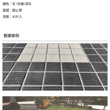
顏色：灰 /米黃/深灰
面感：超止滑
包裝：42片入
實績案例