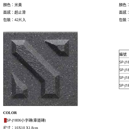
顏色：米黃
顏色
面感：超止滑
面感
包裝：42片入
包裝：
編號
SP-J
SP-J
SP-J
SP-J
COLOR
SP-J1806小字磚(車道磚)
█
尺寸：
10X10 X1.8cm