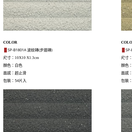
COLOR
COL
SP-B1801A 波紋磚(步道磚)
SP
█
█
尺寸：
尺寸
10X10 X1.3cm
顏色：白色
顏色
面感：超止滑
面感
包裝：54片入
包裝：