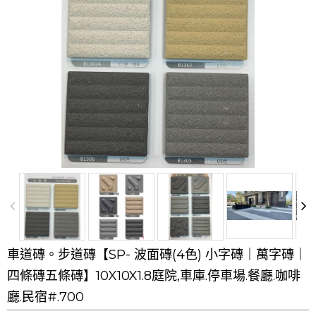
車道磚。步道磚【SP- 波面磚(4色) 小字磚｜萬字磚｜
四條磚五條磚】10X10X1.8庭院,車庫.停車場.餐廳.咖啡
廳.民宿#.700