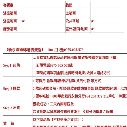
客餐廳
牆面
浴室牆面
主牆面
浴室地面
★
公共區域
★
廚房牆面
室外/牆面/地面
★
【新永興磁磚購物流程】 line (手機)
0975-005-573
→直接電話確認商品有無現貨 或確認預購到貨時間 下單
S
tep1 訂購
→訂購電話0975-005-573陳
→確認訂購款項金額/送貨時間/地點/收貨人連絡方式
1.可採用 匯款/轉帳/來店付款/貨到付款 等方式
Step 2 匯款
2.依照確認金額，匯款/匯款後請來電告知 匯款帳號後3碼，以
3.匯款帳號：008華南銀行永和分行164-200-372-312戶名：陳麗
匯款成功，三天內即可送貨
Step 3 出貨
卸貨地點以貨車可停靠位置為主 沒有分送樓層之服務
以下商品為【不能退換之貨品】：
備 註