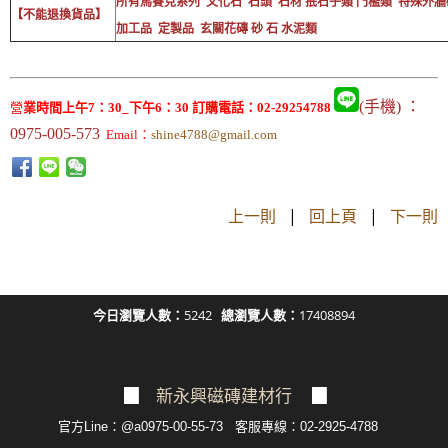
所有馬賽克系列 文化石 石頭 石材 抿石子類 門檻類 特殊外
【不能退換貨品】
加工品 定製品 玄關花磚 砂 石 水泥類
(手機) ：
營
業時間上午7：30_下午6：30 訂購電話：02-29254788
0975-005-573
Email：
shine4788@gmail.com
上一則
|
回上頁
|
下一則
今日瀏覽人數：
5242
總瀏覽人數：
17408894
▉
新永興磁磚建材行
▉
官方Line：@a0975-00-55-73 客服專線：02-2925-4788