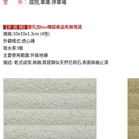
庭院,車庫.停車場
室 外：
【步 道 磚】
請先
加line
確認商品有無現貨
規格:10x10x1.3cm (4色)
外觀樣式:透心磚
吸水率:I類
主要使用範圍:外裝地磚
描述: 乾式成型,無釉,質感類似天然花崗石,表面無釉止滑