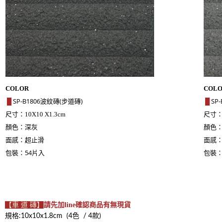
COLOR
COL
SP-B1806波紋磚(步道磚)
SP
█
█
尺寸：
尺寸
10X10 X1.3cm
顏色：深灰
顏色
面感：超止滑
面感
包裝：54片入
包裝：
【車 道 磚】
請先加line確認商品有無現貨
規格:10x10x1.8cm (4色 / 4款)