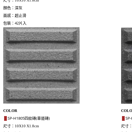
尺寸：
10X10 X1.8cm
顏色：深灰
面感：超止滑
包裝：42片入
COLOR
COL
SP-H1805四紋磚(車道磚)
SP
█
█
尺寸：
尺寸
10X10 X1.8cm