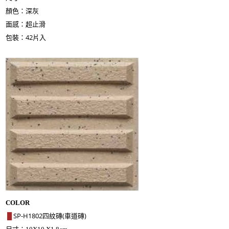
顏色：深灰
面感：超止滑
包裝：42片入
COLOR
SP-H1802四紋磚(車道磚)
█