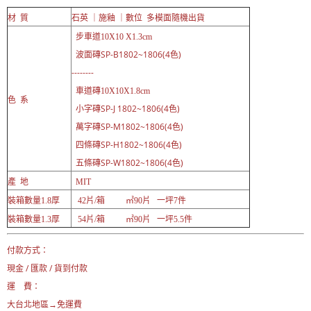
材 質
石英 ｜施釉 ｜數位 多模面隨機出貨
步車道10X10 X1.3cm
波面磚SP-B1802~1806(4色)
--------
車道磚10X10X1.8cm
色 系
小字磚SP-J 1802~1806(4色)
萬字磚SP-M1802~1806(4色)
四條磚SP-H1802~1806(4色)
五條磚SP-W1802~1806(4色)
產 地
MIT
裝箱數量1.8厚
42片/箱 ㎡90片 一坪7件
裝箱數量1.3厚
54片
/箱 ㎡90片 一坪5.5件
付款方式：
現金 / 匯款 / 貨到付款
運 費：
大台北地區→免運費