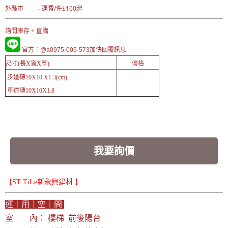
外縣市 →運費/件$160起
詢問庫存 + 直購
官方：@a0975-005-573加快回覆訊息
尺寸(長X寬X厚)
價格
步道磚10X10 X1.3
(cm)
車
道磚10X10X1.8
我要詢價
【ST TiLe新永興建材 】
運｜用｜空｜間
室 內： 樓梯 前後陽台