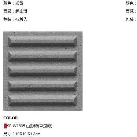
顏色：米黃
顏色：
面感：超止滑
面感
包裝：42片入
包裝：
COLOR
SP-W1805 山形磚(車道磚)
█
尺寸：
10X10 X1.8cm