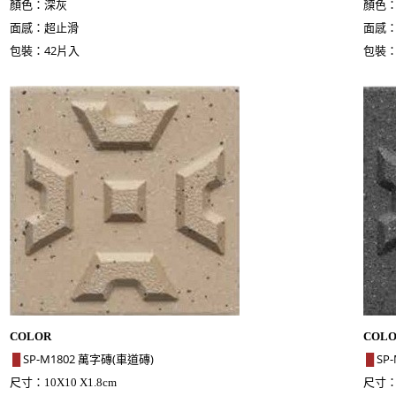
顏色：深灰
顏色
面感：超止滑
面感
包裝：42片入
包裝：
COLOR
COL
SP-M1802 萬字磚(車道磚)
SP
█
█
尺寸：
尺寸
10X10 X1.8cm