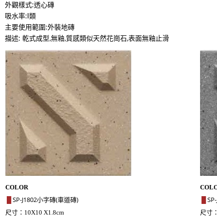
外觀樣式:透心磚
吸水率:I類
主要使用範圍:外裝地磚
描述: 乾式成型,無釉,質感類似天然花崗石,表面無釉止滑
COLOR
COL
SP-J1802小字磚(車道磚)
SP
█
█
尺寸：
尺寸
10X10 X1.8cm