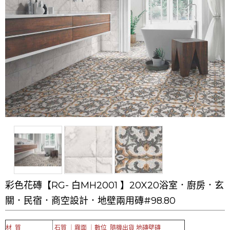
彩色花磚【RG- 白MH2001 】20X20浴室．廚房．玄
關．民宿．商空設計．地壁兩用磚#98.80
材 質
石質 ｜霧面 ｜數位 隨機出貨 地磚壁磚