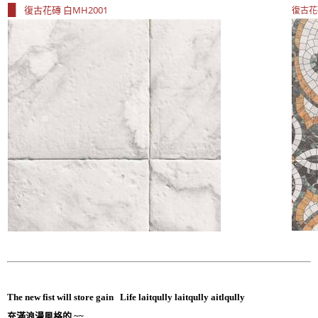
█
復古花磚 白MH2001
復古花磚
The new fist will store gain Life laitqully laitqully aitlqully
充滿浪漫風格的 ~~