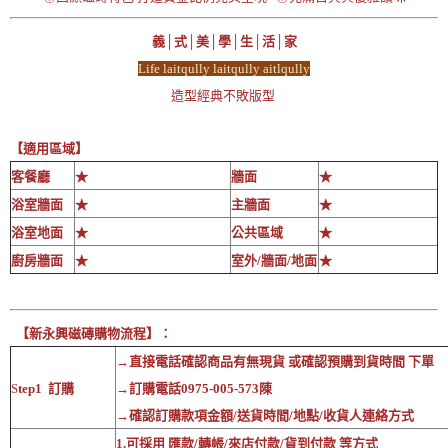
義│式│美│學│生│活│家
Life laitqully laitqully aitlqully
造型經典不敗版型
【適用區域】
客餐廳
★
牆面
★
浴室牆面
★
主牆面
★
浴室地面
★
公共區域
★
廚房牆面
★
室外/牆面/地面
★
【新永興磁磚購物流程】：
→直接電話確認商品有無現貨 或確認預購到貨時間 下單
S
tep1 訂購
→訂購電話0975-005-573陳
→確認訂購款項金額/送貨時間/地點/收貨人連絡方式
1.可採用 匯款/轉帳/來店付款/貨到付款 等方式