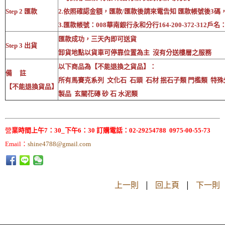
Step 2 匯款
2.依照確認金額，匯款/匯款後請來電告知 匯款帳號後3碼
3.匯款帳號：008華南銀行永和分行164-200-372-312戶
匯款成功，三天內即可送貨
Step 3 出貨
卸貨地點以貨車可停靠位置為主 沒有分送樓層之服務
以下商品為【不能退換之貨品】：
備 註
所有馬賽克系列 文化石 石頭 石材 抿石子類 門檻類 特殊
【不能退換貨品】
製品 玄關花磚 砂 石 水泥類
營
業時間上午7：30_下午6：30 訂購電話：02-29254788 0975-00-55-73
Email：
shine4788@gmail.com
上一則
|
回上頁
|
下一則