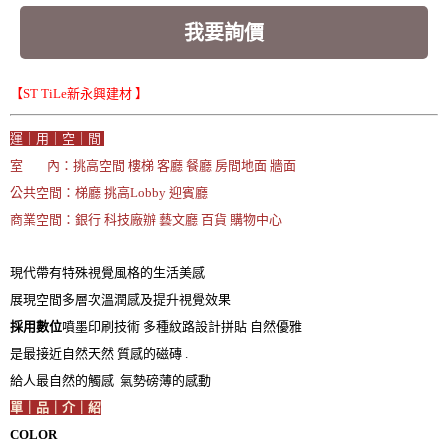
我要詢價
【ST TiLe新永興建材 】
運｜用｜空｜間
室 內：挑高空間 樓梯 客廳 餐廳 房間地面 牆面
公共空間：梯廳 挑高Lobby 迎賓廳
商業空間：銀行 科技廠辦 藝文廳 百貨 購物中心
現代帶有特殊視覺風格的生活美感
展現空間多層次溫潤感及提升視覺效果
採用數位
噴墨印刷技術 多種紋路設計拼貼 自然優雅
是最接近自然天然 質感的磁磚 .
給人最自然的觸感 氣勢磅薄的感動
單｜品｜介｜紹
COLOR