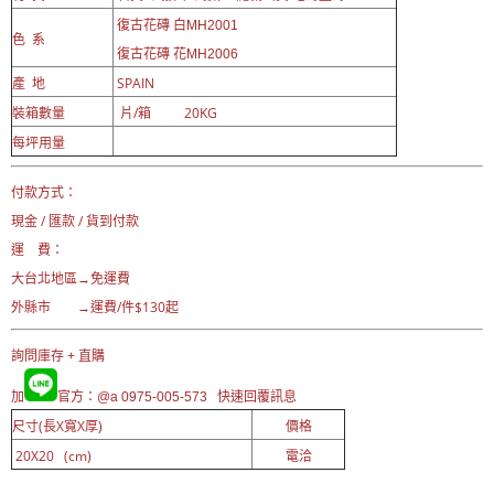
復古花磚 白MH2001
色 系
復古花磚 花MH2006
產 地
SPAIN
裝箱數量
片/箱 20KG
每坪用量
付款方式：
現金 / 匯款 / 貨到付款
運 費：
大台北地區→免運費
外縣市 →運費/件$130起
詢問庫存 + 直購
加
官方：@a 0975-005-573 快速回覆訊息
尺寸(長X寬X厚)
價格
20X20 (cm)
電洽