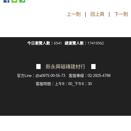
上一則
|
回上頁
|
下一則
今日瀏覽人數：
6541
總瀏覽人數：
17419562
▉
新永興磁磚建材行
▉
官方Line：@a0975-00-55-73 客服專線：02-2925-4788
客服
時間：上午8：00_下午6：30