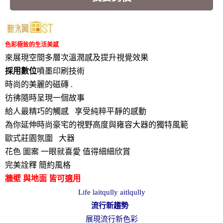
色彩極致的生活美感
來展現空間多層次溫潤感及提升視覺效果
採用數位
噴墨印刷技術
時尚的美麗的磁磚 .
彷彿隨時呈現一個故事
給人最精巧的觸感 享受純粹平靜的感動
為你延伸時尚豪宅的視野高度與雍容大器的獨特風範
歐式莊園氛圍 大器
花色 圖案 一眼就喜愛 值得細細欣賞
完美詮釋 簡約風格
牆壁 與地面 皆可適用
Life laitqully aitlqully
流行新趨勢
展現流行新色彩