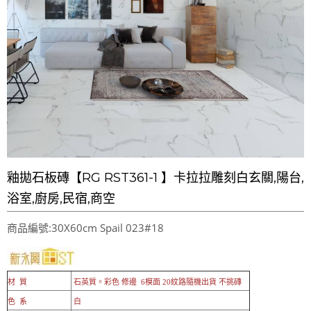
LINE官方帳號@a0975005573
釉拋石板磚【RG RST361-1 】卡拉拉雕刻白玄關,陽台,
浴室,廚房,民宿,商空
商品編號:30X60cm Spail 023#18
材 質
石英質。彩色 修邊 6模面 20紋路隨機出貨 不挑磚
色 系
白