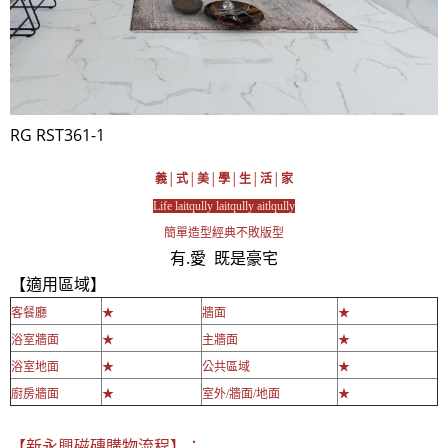
RG RST361-1
義│式│美│學│生│活│家
Life laitqully laitqully aitlqully
簡單造型經典不敗版型
有.愛 既是豪宅
【適用區域】
客餐廳
★
牆面
★
浴室牆面
★
主牆面
★
浴室地面
★
公共區域
★
廚房牆面
★
室外/牆面/地面
★
【新永興磁磚購物流程】：