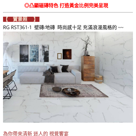
◎凸顯磁磚特色 打造黃金比例完美呈現
【 實景照 】
RG RST361-1
壁磚/地磚 時尚感十足 充滿浪漫風格的 ~~
為你帶來清新 迷人的 視覺饗宴
