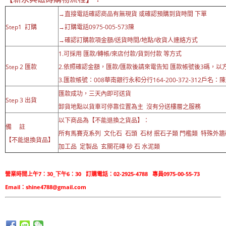
→直接電話確認商品有無現貨 或確認預購到貨時間 下單
Step1 訂購
→訂購電話0975-005-573陳
→確認訂購款項金額/送貨時間/地點/收貨人連絡方式
1.可採用 匯款/轉帳/來店付款/貨到付款 等方式
Step 2 匯款
2.依照確認金額，匯款/匯款後請來電告知 匯款帳號後3碼，以
3.匯款帳號：008華南銀行永和分行164-200-372-312戶名：
匯款成功，三天內即可送貨
Step 3 出貨
卸貨地點以貨車可停靠位置為主 沒有分送樓層之服務
以下商品為【不能退換之貨品】：
備 註
所有馬賽克系列 文化石 石頭 石材 抿石子類 門檻類 特殊外
【不能退換貨品】
加工品 定製品 玄關花磚 砂 石 水泥類
營業時間上午7：30_下午6：30 訂購電話：02-2925-4788 專員0975-00-55-73
Email：shine4788@gmail.com