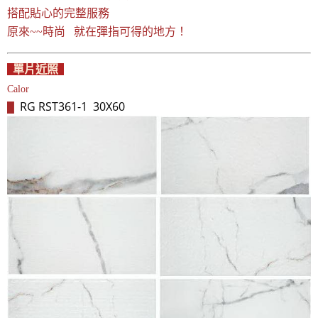
搭配貼心的完整服務

原來~~時尚   就在彈指可得的地方！
單片近照
Calor
RG RST361-1 30X60
█