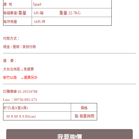
Spail
產 地
/重量
重量:
22.7KG
裝箱數量
6片/箱
每坪用量
18片/坪
付款方式：
現金 / 匯款 / 貨到付款
運 費：
大台北地區→免運費
新竹以南 →運費另計
訂購專線 02-29254788
Line ：09756-005-573
尺寸(長X寬X厚)
價格
點 我要詢問
30 X 60 X 0.85(cm)
我要詢價