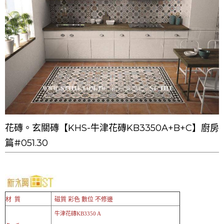
花磚。玄關磚【KHS-牛津花磚KB3350A+B+C】廚房
篇#051.30
材 質
磁質 彩色 數位 不修邊
牛津花磚KB3350 A