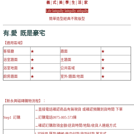
義│式│美│學│生│活│家
Life laitqully laitqully aitlqully
簡單造型經典不敗版型
有.愛 既是豪宅
【適用區域】
客餐廳
★
牆面
★
浴室牆面
★
主牆面
★
浴室地面
★
公共區域
★
廚房牆面
★
室外/牆面/地面
★
【新永興磁磚購物流程】：
→直接電話確認商品有無現貨 或確認預購到貨時間 下單
Step1 訂購
→訂購電話0975-005-573陳
→確認訂購款項金額/送貨時間/地點/收貨人連絡方式