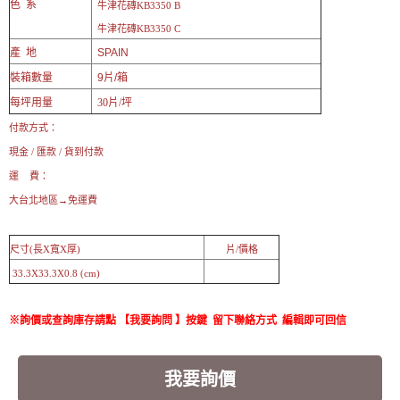
色 系
牛津花磚KB3350 B
牛津花磚KB3350 C
產 地
SPAIN
裝箱數量
9片/箱
每坪用量
30片/坪
付款方式：
現金 / 匯款 / 貨到付款
運 費：
大台北地區→免運費
尺寸(長X寬X厚)
片/價格
33.3X33.3X0.8 (cm)
※詢價或查詢庫存請點 【我要詢問 】按鍵 留下聯絡方式 編輯即可回信
我要詢價