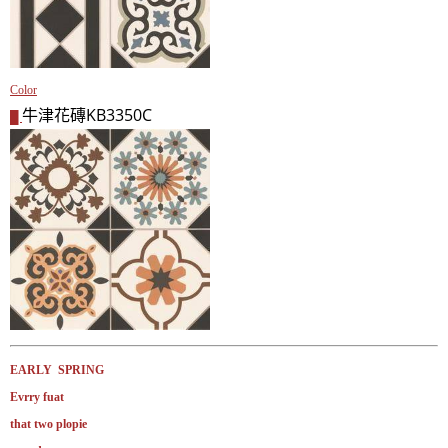
Color
牛津花磚KB3350C
█
EARLY SPRING
Evrry fuat
that two plopie