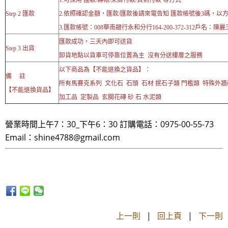
1.可採用 匯款/轉帳/來店付款/貨到付款 等方式
Step 2 匯款
2.依照確認金額，匯款/匯款後請來電告知 匯款帳號後3碼，以
3.匯款帳號：008華南銀行永和分行164-200-372-312戶名：陳麗
匯款成功，三天內即可送貨
Step 3 出貨
卸貨地點以貨車可停靠位置為主 沒有分送樓層之服務
以下商品為【不能退換之貨品】：
備 註
所有馬賽克系列 文化石 石頭 石材 抿石子類 門檻類 特殊外
【不能退換貨品】
加工品 定製品 玄關花磚 砂 石 水泥類
營業時間上午7：30_下午6：30 訂購電話：0975-00-55-73
Email：shine4788@gmail.com
上一則
|
回上頁
|
下一則