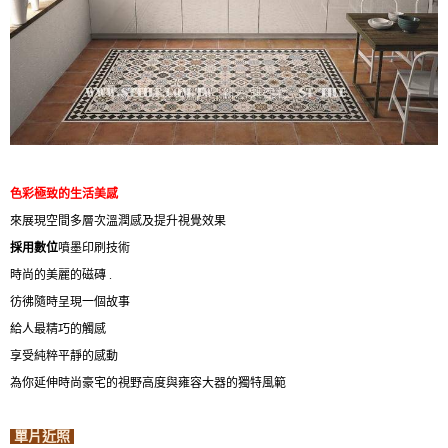
色彩極致的生活美感
來展現空間多層次溫潤感及提升視覺效果
採用數位
噴墨印刷技術
時尚的美麗的磁磚 .
彷彿隨時呈現一個故事
給人最精巧的觸感
享受純粹平靜的感動
為你延伸時尚豪宅的視野高度與雍容大器的獨特風範
單片近照