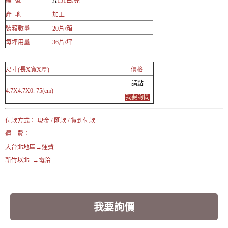
編 號
A
151白/亮
產 地
加工
裝箱數量
20片/箱
每坪用量
36片/坪
尺寸(長X寬X厚)
價格
請點
4.7X4.7X0. 75(cm)
我要詢問
付款方式： 現金 / 匯款 / 貨到付款
運 費：
大台北地區→運費
新竹以北 →電洽
我要詢價