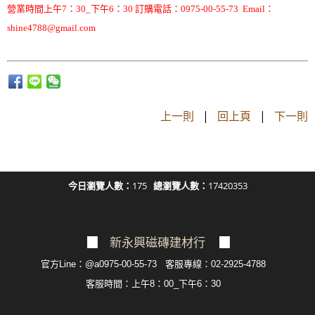
營業時間上午7：30_下午6：30 訂購電話：0975-00-55-73 Email：
shine4788@gmail.com
上一則
|
回上頁
|
下一則
今日瀏覽人數：
175
總瀏覽人數：
17420353
▉
新永興磁磚建材行
▉
官方Line：@a0975-00-55-73 客服專線：02-2925-4788
客服
時間：上午8：00_下午6：30