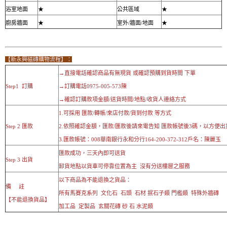
浴室地面
★
公共區域
★
廚房牆面
★
室外/牆面/地面
★
【新永興磁磚購物流程】：
→直接電話確認商品有無現貨 或確認預購到貨時間 下單
Step1 訂購
→訂購電話0975-005-573陳
→確認訂購款項金額/送貨時間/地點/收貨人連絡方式
1.可採用 匯款/轉帳/來店付款/貨到付款 等方式
Step 2 匯款
2.依照確認金額，匯款/匯款後請來電告知 匯款帳號後3碼，以方便出
3.匯款帳號：008華南銀行永和分行164-200-372-312戶名：陳麗玉
匯款成功，三天內即可送貨
Step 3 出貨
卸貨地點以貨車可停靠位置為主 沒有分送樓層之服務
以下商品為不能退換之貨品：
備 註
所有馬賽克系列 文化石 石頭 石材 抿石子類 門檻類 特殊外牆磚
【不能退換貨品】
加工品 定製品 玄關花磚 砂 石 水泥類