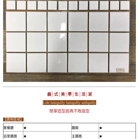
義│式│美│學│生│活│家
Life laitqully laitqully aitlqully
簡單造型經典不敗版型
【適用區域】
客餐廳
★
牆面
★
浴室牆面
★
主牆面
★