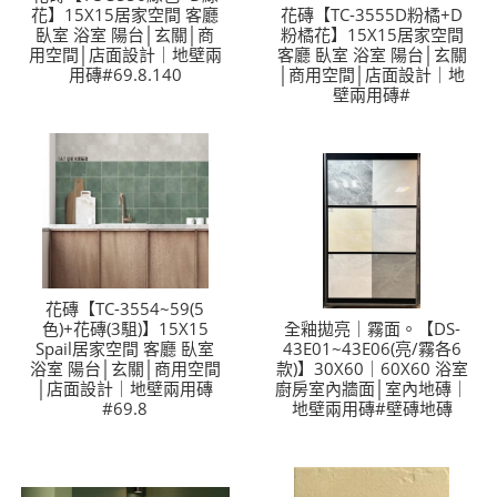
花】15X15居家空間 客廳
花磚【TC-3555D粉橘+D
臥室 浴室 陽台│玄關│商
粉橘花】15X15居家空間
用空間│店面設計｜地壁兩
客廳 臥室 浴室 陽台│玄關
用磚#69.8.140
│商用空間│店面設計｜地
壁兩用磚#
花磚【TC-3554~59(5
色)+花磚(3駔)】15X15
全釉拋亮｜霧面。【DS-
Spail居家空間 客廳 臥室
43E01~43E06(亮/霧各6
浴室 陽台│玄關│商用空間
款)】30X60｜60X60 浴室
│店面設計｜地壁兩用磚
廚房室內牆面│室內地磚｜
#69.8
地壁兩用磚#壁磚地磚