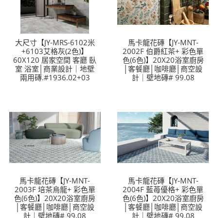
大尺寸【JY-MRS-6102米
馬卡龍花磚【JY-MNT-
+6103艾格灰(2色)】
2002F 伯爵紅茶+ 彩色單
60X120 居家空間 客廳 臥
色(6色)】20X20浴室廚房
室 浴室│商業設計｜地壁
│客餐廳│咖啡廳│商空設
兩用磚.#1936.02+03
計｜壁地磚# 99.08
馬卡龍花磚【JY-MNT-
馬卡龍花磚【JY-MNT-
2003F 培茶烏龍+ 彩色單
2004F 藍苺優格+ 彩色單
色(6色)】20X20浴室廚房
色(6色)】20X20浴室廚房
│客餐廳│咖啡廳│商空設
│客餐廳│咖啡廳│商空設
計｜壁地磚# 99.08
計｜壁地磚# 99.08