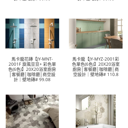
馬卡龍花磚【JY-MNT-
馬卡龍【JY-MYZ-2001彩
2001F 旋風豆豆+ 彩色單
色單色(6色)】20X20浴室
色(6色)】20X20浴室廚房
廚房│客餐廳│咖啡廳│商
│客餐廳│咖啡廳│商空設
空設計｜壁地磚# 110.8
計｜壁地磚# 99.08