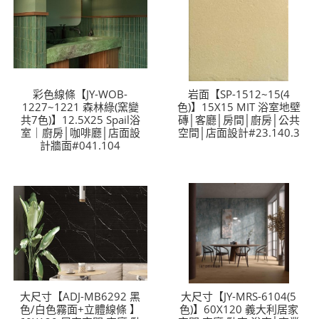
彩色線條【JY-WOB-
岩面【SP-1512~15(4
1227~1221 森林綠(窯變
色)】15X15 MIT 浴室地壁
共7色)】12.5X25 Spail浴
磚│客廳│房間│廚房│公共
室｜廚房│咖啡廳│店面設
空間│店面設計#23.140.3
計牆面#041.104
大尺寸【ADJ-MB6292 黑
大尺寸【JY-MRS-6104(5
色/白色霧面+立體線條 】
色)】60X120 義大利居家