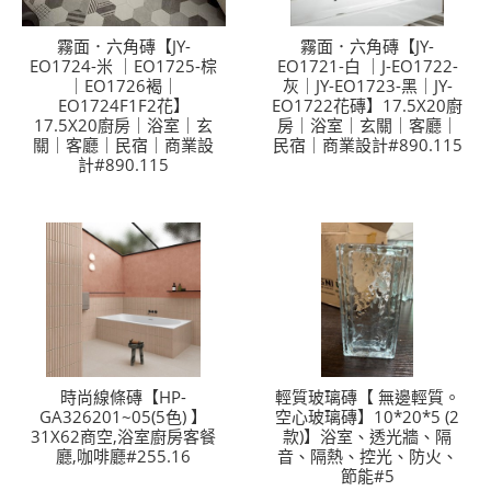
霧面．六角磚【JY-
霧面．六角磚【JY-
EO1724-米 ｜EO1725-棕
EO1721-白 ｜J-EO1722-
｜EO1726褐｜
灰｜JY-EO1723-黑｜JY-
EO1724F1F2花】
EO1722花磚】17.5X20廚
17.5X20廚房｜浴室｜玄
房｜浴室｜玄關｜客廳｜
關｜客廳｜民宿｜商業設
民宿｜商業設計#890.115
計#890.115
時尚線條磚【HP-
輕質玻璃磚【 無邊輕質。
GA326201~05(5色) 】
空心玻璃磚】10*20*5 (2
31X62商空,浴室廚房客餐
款)】浴室、透光牆、隔
廳,咖啡廳#255.16
音、隔熱、控光、防火、
節能#5