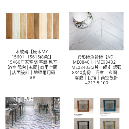
木紋磚【原木MY-
15601~15615(8色)】
異形磚魚骨磚【ADJ-
15X60居家空間 客廳 臥室
ME0840｜1ME08402｜
浴室 陽台│玄關│商用空間
ME08403(2片一組)】銀弧
│店面設計｜地壁兩用磚
8X40廚房｜浴室｜玄關｜
##
客廳｜民宿｜商空設計
#213.8.100