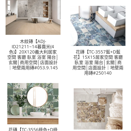
木紋磚【ADJ-
ID21211~14暮靄米(4
色)】20X120義大利居家
花磚【TC-3557藍+D藍
空間 客廳 臥室 浴室 陽台│
花】15X15居家空間 客廳
玄關│商用空間│店面設計
臥室 浴室 陽台│玄關│商
｜地壁兩用磚#053.9.145
用空間│店面設計｜地壁兩
用磚#250140
花磚【TC-3556綠色+D綠