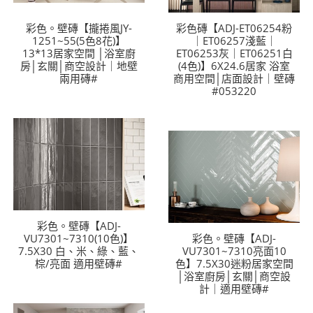
LINE官方帳號@a0975005573
彩色。壁磚【攏捲風JY-
彩色磚【ADJ-ET06254粉
1251~55(5色8花)】
｜ET06257淺藍｜
13*13居家空間 │浴室廚
ET06253灰｜ET06251白
房│玄關│商空設計｜地壁
(4色)】6X24.6居家 浴室
兩用磚#
商用空間│店面設計｜壁磚
#053220
彩色。壁磚【ADJ-
VU7301~7310(10色)】
彩色。壁磚【ADJ-
7.5X30 白、米、綠、藍、
VU7301~7310亮面10
棕/亮面 適用壁磚#
色】7.5X30迷粉居家空間
│浴室廚房│玄關│商空設
計｜適用壁磚#