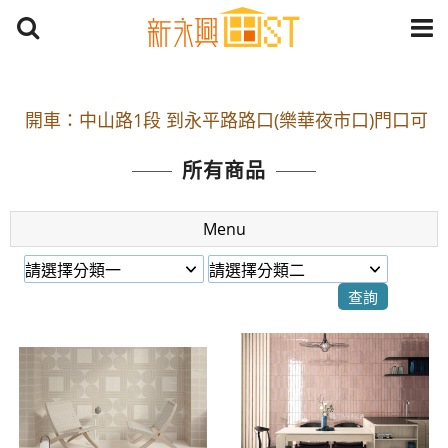
開車：中山路1段 到永平路路口(樂華夜市口)門口可
停車
捷運： 中和線【頂溪站 2 號出口】往中山路1段139
所有商品
號約10分鐘
原Line已滿 無法加Line好友 請親愛的客戶加入
Menu
LINE官方帳號@a0975005573
開車：中山路1段 到永平路路口(樂華夜市口)門口可
停車
捷運： 中和線【頂溪站 2 號出口】往中山路1段139
號約10分鐘
原Line已滿 無法加Line好友 請親愛的客戶加入