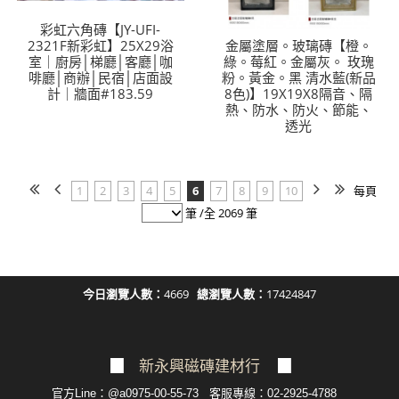
彩虹六角磚【JY-UFI-
2321F新彩虹】25X29浴
金屬塗層。玻璃磚【橙。
室｜廚房│梯廳│客廳│咖
綠。莓紅。金屬灰。 玫瑰
啡廳│商辦│民宿│店面設
粉。黃金。黑 清水藍(新品
計｜牆面#183.59
8色)】19X19X8隔音、隔
熱、防水、防火、節能、
透光
1
2
3
4
5
6
7
8
9
10
每頁
筆 /全 2069 筆
今日瀏覽人數：
4669
總瀏覽人數：
17424847
▉
新永興磁磚建材行
▉
官方Line：@a0975-00-55-73 客服專線：02-2925-4788