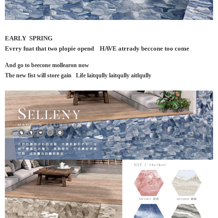
EARLY SPRING
Evrry fuat that two plopie opend HAVE atrrady beccone too come
And go to beecone mollearon now
The new fist will store gain Life laitqully laitqully aitlqully