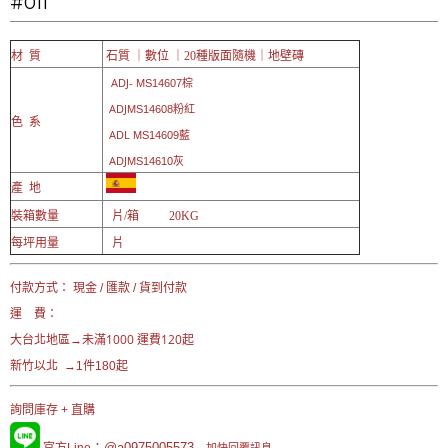
#011
材 質
石質 ｜數位 ｜20
種版面隨機｜
地壁磚
ADJ-
MS14607棕
ADJ
MS14608粉紅
色 系
ADL
MS14609藍
ADJ
MS14610灰
產 地
裝箱數量
片/箱 20KG
每坪用量
片
付款方式： 現金 / 匯款 / 貨到付款
運 費：
未滿1000 運費120起
大台北地區→
新竹以北 →1件180起
詢問庫存 + 直購
：@a0975005573