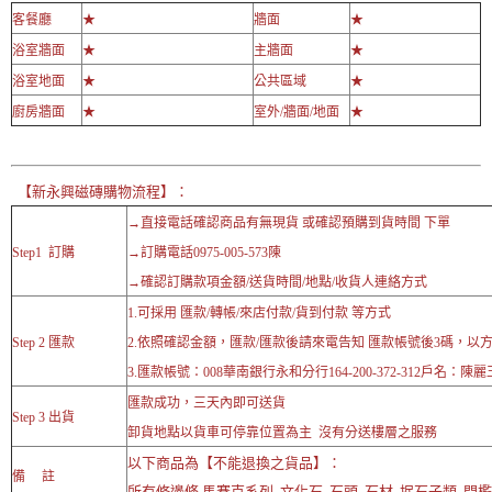
客餐廳
★
牆面
★
浴室牆面
★
主牆面
★
浴室地面
★
公共區域
★
廚房牆面
★
室外/牆面/地面
★
【新永興磁磚購物流程】：
→直接電話確認商品有無現貨 或確認預購到貨時間 下單
Step1 訂購
→訂購電話0975-005-573陳
→確認訂購款項金額/送貨時間/地點/收貨人連絡方式
1.可採用 匯款/轉帳/來店付款/貨到付款 等方式
Step 2 匯款
2.依照確認金額，匯款/匯款後請來電告知 匯款帳號後3碼，以
3.匯款帳號：008華南銀行永和分行164-200-372-312戶名：陳麗
匯款成功，三天內即可送貨
Step 3 出貨
卸貨地點以貨車可停靠位置為主 沒有分送樓層之服務
以下商品為【不能退換之貨品】：
備 註
所有修邊條,馬賽克系列 ,文化石 ,石頭 ,石材 ,抿石子類 ,門檻