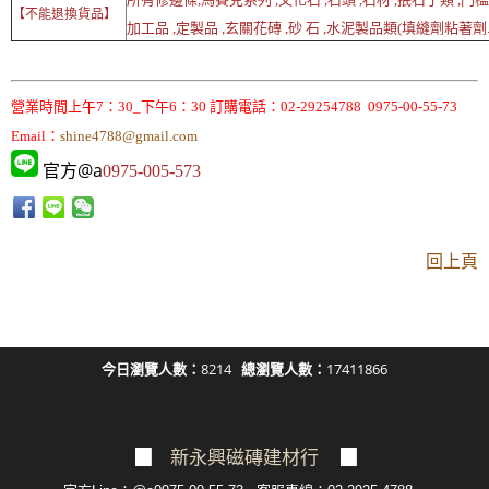
【不能退換貨品】
加工品 ,定製品 ,玄關花磚 ,砂 石 ,水泥製品類(填縫劑粘著劑..
營業時間上午7：30_下午6：30 訂購電話：02-29254788 0975-00-55-73
Email：
shine4788@gmail.com
官方@a
0975-005-573
回上頁
今日瀏覽人數：
8214
總瀏覽人數：
17411866
▉
新永興磁磚建材行
▉