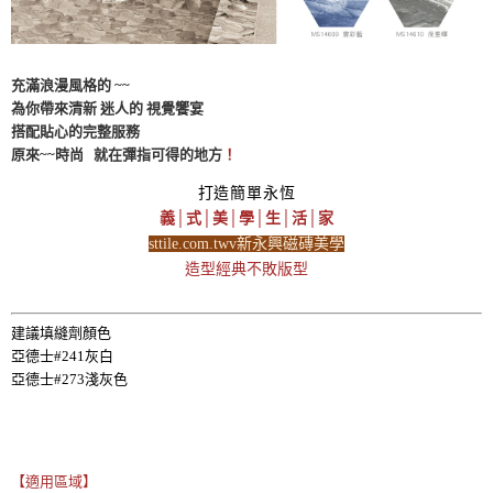
充滿浪漫風格的 ~~
為你帶來清新 迷人的 視覺饗宴
搭配貼心的完整服務
原來~~時尚 就在彈指可得的地方
！
打造簡單永恆
義│式│美│學│生│活│家
sttile.com.twv新永興磁磚美學
造型經典不敗版型
建議填縫劑顏色
亞德士#241灰白
亞德士
#273淺灰色
【適用區域】