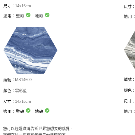
尺寸：
14x16cm
尺寸
適用：壁磚
地磚
適用
編號
編號：
MS14609
:
顏色
顏色：
雲彩藍
尺寸
尺寸：
14x16cm
適用：壁磚
地磚
適用
您可以經過磁磚告訴世界您想要的感覺。
我們在找一塊磁磚代表是你溫暖的家