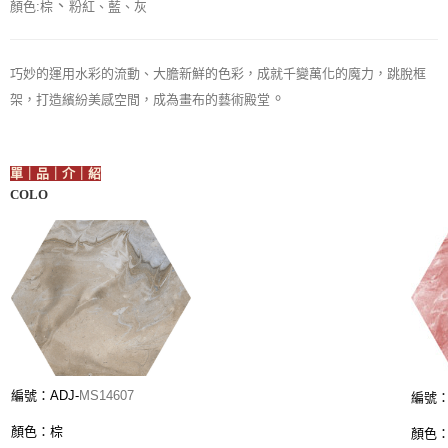
、
顏色:棕
粉紅
、藍、灰
巧妙的運用水彩的流動、大膽新鮮的色彩，成就千變萬化的魔力，跳脫框
。
架，打造繽紛美感空間，成為畫布的藝術殿堂
單｜品｜介｜紹
COLO
編號：ADJ-
MS14607
編號
顏色：棕
顏色