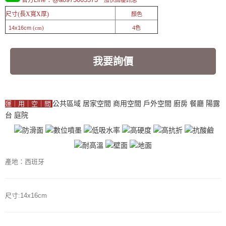
官方Line
加快回覆訊息
顏色
尺寸(長X寬X厚)
4色
14x16cm
(cm)
我要詢價
公共區域
居家空間
商用空間
戶外空間
廚房
餐廳
陽露
運｜用｜空｜間
台
庭院
產地：西班牙
尺寸:14x16cm