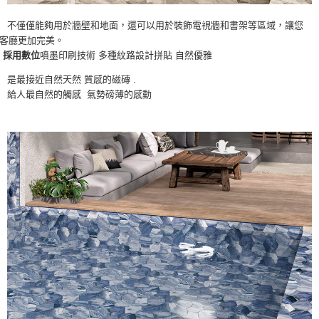
僅僅能夠用於牆壁和地面，還可以用於裝飾電視牆和書架等區域，讓您
客廳更加完美。
採用數位
噴墨印刷技術 多種紋路設計拼貼 自然優雅
是最接近自然天然 質感的磁磚 .
給人最自然的觸感 氣勢磅薄的感動