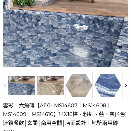
雲彩．六角磚【ADJ- MS14607｜MS14608｜
MS14609｜MS14610】14X16棕、粉紅、藍、灰(4色)
連鎖餐飲│玄關│商用空間│店面設計｜地壁兩用磚