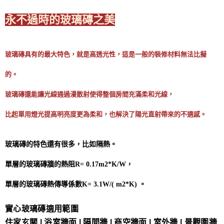
永不過時的玻璃磚之美
玻璃磚具有的最大特色，就是高透光性，這是一般的裝修材料無法比擬
的。
玻璃磚還能讓光線通過漫散射使得整個房間充滿柔和光線，
比起單用燈光提高明亮度更為柔和，也解決了陽光直射帶來的不適感。
玻璃磚的特色還有很多，比如隔熱。
單層的玻璃磚牆的熱阻R= 0.17m2*K/W，
單層的玻璃磚熱傳導係數K= 3.1W/( m2*K) 。
實心玻璃磚適用範圍
住家玄關 | 浴室牆面 | 隔間牆 | 商空牆面 | 室外牆 | 景觀圍牆