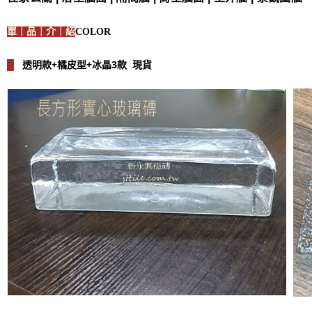
單｜品｜介｜紹
COLOR
透明款+橘皮型+冰晶3款 現貨
█