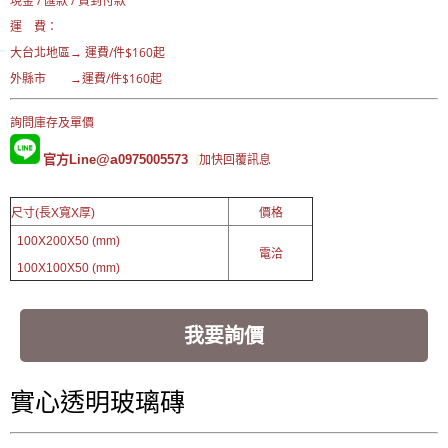
現金 / 匯款 / 貨到付款
運 費：
大台北地區→ 運費
/件$160起
外縣市 →運費/件$160起
詢問庫存及單價
@a
官方Line
0975005573
加快回覆訊息
尺寸(長X寬X厚)
價格
100X200X50 (mm)
電洽
100X100X50 (mm)
我要詢價
實心透明玻璃磚