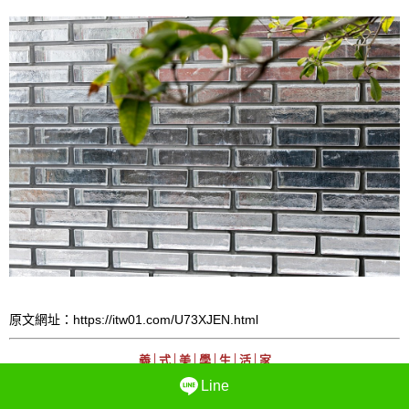
原文網址：https://itw01.com/U73XJEN.html
義│式│美│學│生│活│家
Line
Life laitqully laitqully aitlqully