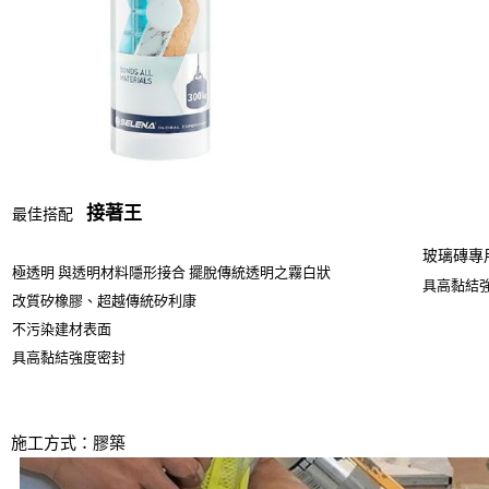
接著王
最佳搭配
玻璃磚專
極透明 與透明材料隱形接合 擺脫傳統透明之霧白狀
具高黏結
改質矽橡膠、超越傳統矽利康
不污染建材表面
具高黏結強度密封
施工方式：膠築