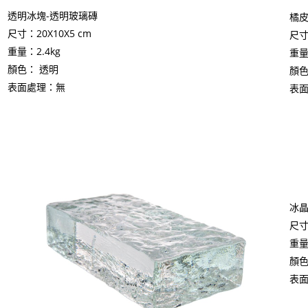
透明冰塊-透明玻璃磚
橘皮
尺寸：20X10X5 cm
尺寸
​重量：2.4kg
​重量
顏色： 透明
顏色
表面處理：無
表
冰晶
尺寸
​重量
顏色
表