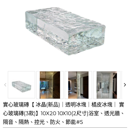
實心玻璃磚【 冰晶(新品)｜透明冰塊｜橘皮冰塊｜ 實
心玻璃磚(3款)】10X20 10X10(2尺寸)浴室、透光牆、
隔音、隔熱、控光、防火、節能#5