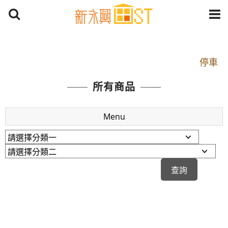
開車：中山路1段 到永平路路口(樂華夜市口)門口可
停車
捷運： 中和線【頂溪站 2 號出口】往中山路1段139
號約10分鐘
所有商品
原Line已滿 無法加Line好友 請親愛的客戶加入
LINE官方帳號@a0975005573
Menu
開車：中山路1段 到永平路路口(樂華夜市口)門口可
停車
捷運： 中和線【頂溪站 2 號出口】往中山路1段139
號約10分鐘
原Line已滿 無法加Line好友 請親愛的客戶加入
LINE官方帳號@a0975005573