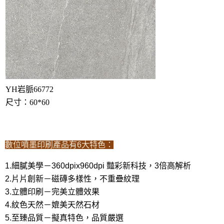
YH岩脈66772
尺寸：60*60
數位噴墨印刷產品有6大特色：
1.細膩美學－360dpix960dpi 豔彩新科技，3倍高解析                 

2.片片創新－磁磚多樣性，不重疊紋理   

3.立體印刷－完美立體效果               

4.紋色天然－媲美天然石材               

5.至臻品質－擬真特色，品質嚴選
