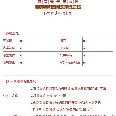
義│式│美│學│生│活│家
sttile.com.twv新永興磁磚美學
造型經典不敗版型
【適用區域】
客餐廳
★
牆面
★
浴室牆面
★
主牆面
★
浴室地面
★
公共區域
★
廚房牆面
★
室外/牆面/地面
★
【新永興磁磚購物流程】：
→直接電話確認商品有無現貨 或確認預購到貨時間 下單
Step1 訂購
→訂購電話0975-005-573陳
→確認訂購款項金額/送貨時間/地點/收貨人連絡方式
1.可採用 匯款/轉帳/來店付款/貨到付款 等方式