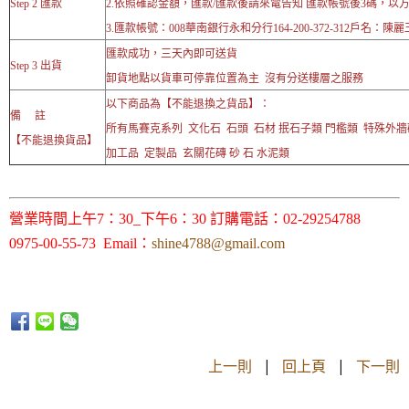
Step 2 匯款
2.依照確認金額，匯款/匯款後請來電告知 匯款帳號後3碼，以
3.匯款帳號：008華南銀行永和分行164-200-372-312戶名：陳麗
匯款成功，三天內即可送貨
Step 3 出貨
卸貨地點以貨車可停靠位置為主 沒有分送樓層之服務
以下商品為【不能退換之貨品】：
備 註
所有馬賽克系列 文化石 石頭 石材 抿石子類 門檻類 特殊外
【不能退換貨品】
加工品 定製品 玄關花磚 砂 石 水泥類
營業時間上午7：30_下午6：30 訂購電話：02-29254788
0975-00-55-73 Email：
shine4788@gmail.com
上一則
|
回上頁
|
下一則