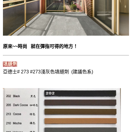
原來~~時尚   就在彈指可得的地方！   
填縫劑
亞德士# 273 #273淺灰色填縫劑  (建議色系)