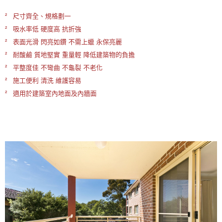
²   尺寸齊全、規格劃一

²   吸水率低 硬度高 抗折強

²   表面光滑 閃亮如鑽 不需上蠟 永保亮麗

²   耐酸鹼 質地堅實 重量輕 降低建築物的負擔

²   平整度佳 不彎曲 不龜裂 不老化

²   施工便利 清洗 維護容易
²   適用於建築室內地面及內牆面