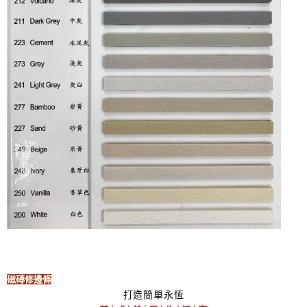
磁磚修邊條
打造簡單永恆