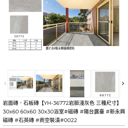
岩面磚．石板磚【YH-36772岩脈淺灰色 三種尺寸】
30x60 60x60 30x30浴室#磁磚 #陽台露臺 #新永興
磁磚 #石英磚 #商空裝潢#0022