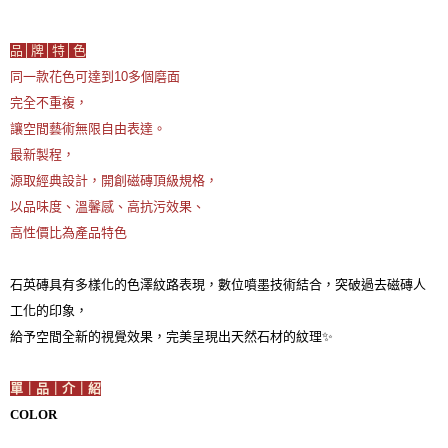
品│牌│特│色
同一款花色可達到10多個磨面

完全不重複，

讓空間藝術無限自由表達。
最新製程，

源取經典設計，開創磁磚頂級規格，
以品味度、溫馨感、高抗污效果、

高性價比為產品特色

石英磚具有多樣化的色澤紋路表現，數位噴墨技術結合，突破過去磁磚人
工化的印象，
給予空間全新的視覺效果，完美呈現出天然石材的紋理✨

單｜品｜介｜紹
COLOR