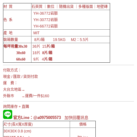
材 質
石英質 ｜數位 ｜隨機出貨 ｜多種版面｜地壁磚
YH-36772
岩脈
色 系
YH-30772
岩脈
YH-66772
岩脈
產 地
MIT
裝箱數量
8片/箱 19.5KG M2：5.5片
每坪用量30x30
36片 15
片/箱
30x60
18片
8片/箱
60x60
9片 4
片/箱
付款方式：
現金 / 匯款 / 貨到付款
運 費：
大台北地區→
外縣市 →運費/一件$160
詢問庫存 + 直購
官方Line：@a0975005573
加快回覆訊息
尺寸(長X寬X厚度)
價格
30X30X 0.8 (cm)