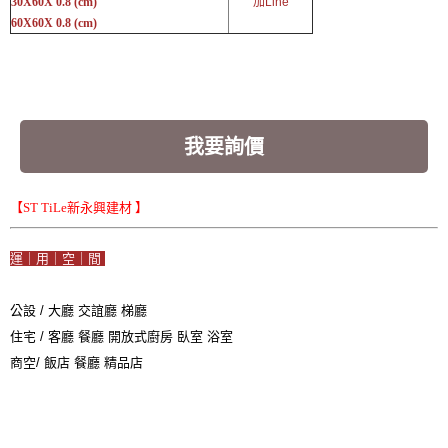
30X60X 0.8 (cm)
加Line
60X60X 0.8 (cm)
我要詢價
【ST TiLe新永興建材 】
運｜用｜空｜間 
公設 / 大廳 交誼廳 梯廳

住宅 / 客廳 餐廳 開放式廚房 臥室 浴室
