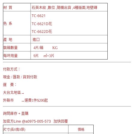
材 質
石英木紋 ,數位 ,隨機出貨 ,4種版面,地壁磚
TC-6621
TC-6621D花
色 系
TC-6622D花
產 地
進口
裝箱數量
4片/箱 KG
每坪用量
9片 ㎡=3片
付款方式：
現金 / 匯款 / 貨到付款
運 費：
大台北地區→
外縣市 →運費1件$200起
詢問庫存 + 直購
加官方Line @a0975-005-573
加快回覆
尺寸(長X寬X厚)
價格