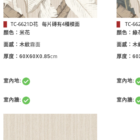
TC-6621D花 每片磚​有4種模面
TC-6
█
█
顏色：米花
顏色：綠
面感：木紋
霧面
面感：木
厚度：
60X60X
0.85
cm
厚度：
60
室內地:
室內地:
室內牆:
室內牆: