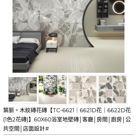
葉脈。木紋磚花磚【TC-6621｜6621D花｜6622D花
(1色2花磚)】60X60浴室地壁磚│客廳│房間│廚房│公
共空間│店面設計#