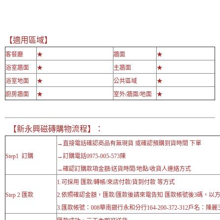
【適用區域】
客餐廳
★
牆面
★
浴室牆面
★
主牆面
★
浴室地面
★
公共區域
★
廚房牆面
★
室外/牆面/地面
★
【新永興磁磚購物流程】：
→直接電話確認商品有無現貨 或確認預購到貨時間 下單
Step1 訂購
→訂購電話0975-005-573陳
→確認訂購款項金額/送貨時間/地點/收貨人連絡方式
1.可採用 匯款/轉帳/來店付款/貨到付款 等方式
Step 2 匯款
2.依照確認金額，匯款/匯款後請來電告知 匯款帳號後3碼，以
3.匯款帳號：008華南銀行永和分行164-200-372-312戶名：陳麗