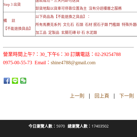
匯款成功，三天內即可送貨
Step 3 出貨
卸貨地點以貨車可停靠位置為主 沒有分送樓層之服務
以下商品為【不能退換之貨品】：
備 註
所有馬賽克系列 文化石 石頭 石材 抿石子類 門檻類 特殊外
【不能退換貨品】
加工品 定製品 玄關花磚 砂 石 水泥類
營業時間上午7：30_下午6：30 訂購電話：02-29254788
0975-00-55-73 Email：
shine4788@gmail.com
上一則
|
回上頁
|
下一則
今日瀏覽人數：
5970
總瀏覽人數：
17403502