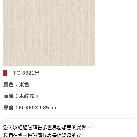
█
TC-6621米
顏色：米色
面感：木紋
霧面
厚度：60X60X0.85
cm
您可以經過磁磚告訴世界您想要的感覺。
我們在找一塊磁磚代表是你溫暖的家