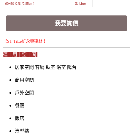
60X60 X 厚 (0.85cm)
加 Line
我要詢價
【ST TiLe新永興建材 】
運｜用｜空｜間
居家空間 客廳 臥室 浴室 陽台
商用空間
戶外空間
餐廳
飯店
造型牆