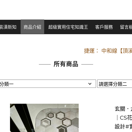
裝潢新知
商品介紹
超級實用住宅知識王
客戶服務
留言
開車：中山路
捷運： 中和線【頂溪
原Line已滿 無法加Line好友 請親愛
所有商品
開車：中山路
捷運： 中和線【頂溪
原Line已滿 無法加Line好友 請親愛
玄關．六
｜CS
設計#實