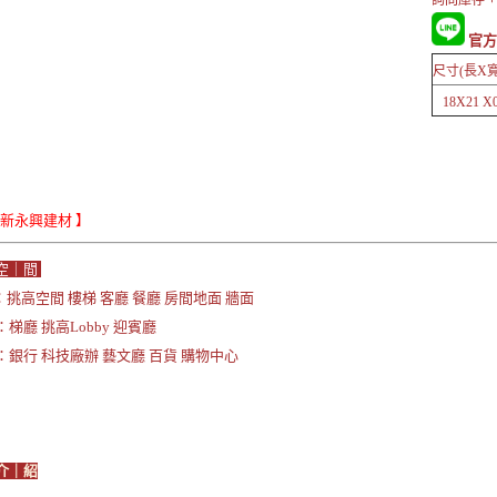
詢問庫存 +
官方
尺寸(長X寬
18X21 X0.
Le新永興建材 】
空｜間
挑高空間 樓梯 客廳 餐廳 房間地面 牆面
梯廳 挑高Lobby 迎賓廳
：銀行 科技廠辦 藝文廳 百貨 購物中心
介｜紹