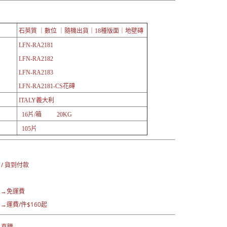
石英質 ｜數位 ｜隨機出貨｜18種版面｜地壁磚
LFN-RA2181
LFN-RA
2182
LFN-RA
2183
LFN-RA2181-C
S花磚
ITALY義大利
16片/箱 20KG
105片
：
 / 貨到付款
區→免運費
運費/件$160起