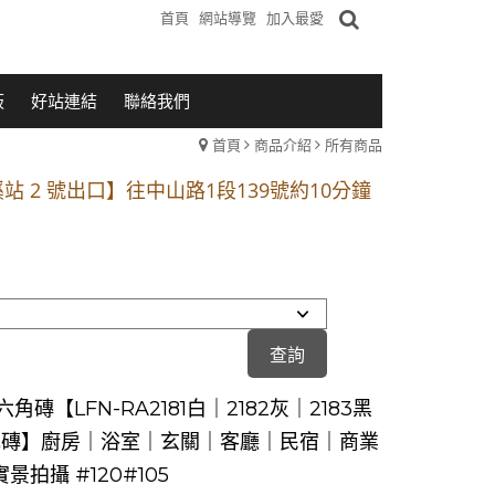
首頁
網站導覽
加入最愛
板
好站連結
聯絡我們
首頁
商品介紹
所有商品
1段 到永平路路口(樂華夜市口)門口可停車
站 2 號出口】往中山路1段139號約10分鐘
的客戶加入 LINE官方帳號@a0975005573
1段 到永平路路口(樂華夜市口)門口可停車
站 2 號出口】往中山路1段139號約10分鐘
的客戶加入 LINE官方帳號@a0975005573
角磚【LFN-RA2181白｜2182灰｜2183黑
花磚】廚房｜浴室｜玄關｜客廳｜民宿｜商業
景拍攝 #120#105