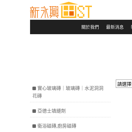
關於我們
最新消息
實心玻璃磚｜玻璃磚｜水泥洞洞
花磚
亞德士填縫劑
衛浴磁磚,廚房磁磚