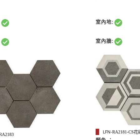
室內地:
:
室內牆:
:
LFN-
█
RA2181-CS花
RA2183