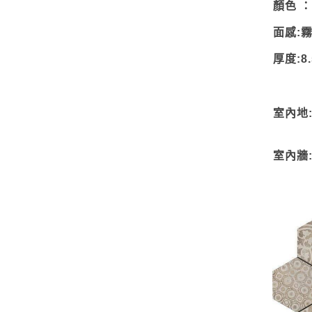
顏色 
面感:
厚度:8.
室內地
室內牆