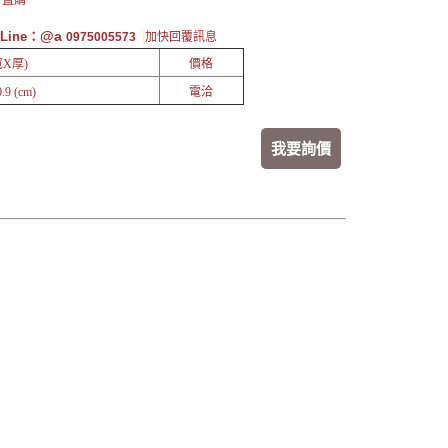
 直購
@a
Line：
0975005573
加快回覆訊息
X厚)
價格
9 (cm)
電洽
我要詢價