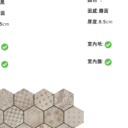
顏色 ：
：黑
面感:霧面
霧面
厚度:8.5
cm
5
cm
室內地:
:
室內牆:
: