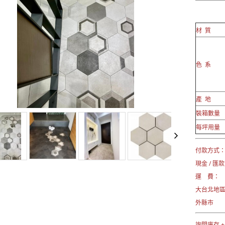
材 質
色 系
產 地
裝箱數量
每坪用量
付款方式
現金 / 匯款
運 費：
大台北地
外縣市 →