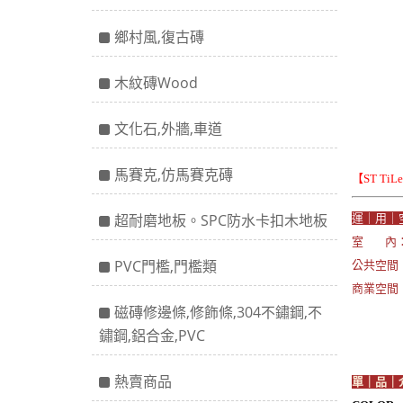
鄉村風,復古磚
木紋磚Wood
文化石,外牆,車道
馬賽克,仿馬賽克磚
【ST Ti
超耐磨地板。SPC防水卡扣木地板
運｜用｜
室 內：
PVC門檻,門檻類
公共空間：
商業空間
磁磚修邊條,修飾條,304不鏽鋼,不
鏽鋼,鋁合金,PVC
熱賣商品
單｜品｜