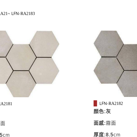
LFN-
RA21~
RA2183
LFN-
█
RA2182
RA2181
顏色:灰
白
面感:
霧面
霧面
厚度:8.5
cm
5
cm