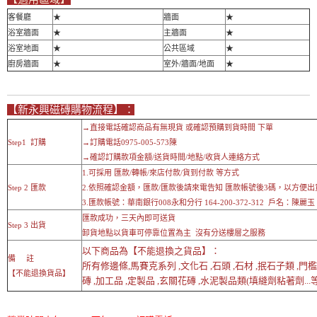
客餐廳
★
牆面
★
浴室牆面
★
主牆面
★
浴室地面
★
公共區域
★
廚房牆面
★
室外/牆面/地面
★
【新永興磁磚購物流程】：
→直接電話確認商品有無現貨 或確認預購到貨時間 下單
Step1 訂購
→訂購電話0975-005-573陳
→確認訂購款項金額/送貨時間/地點/收貨人連絡方式
1.可採用 匯款/轉帳/來店付款/貨到付款 等方式
Step 2 匯款
2.依照確認金額，匯款/匯款後請來電告知 匯款帳號後3碼，以方便出
3.匯款帳號：華南銀行008永和分行 164-200-372-312 戶名：陳麗玉
匯款成功，三天內即可送貨
Step 3 出貨
卸貨地點以貨車可停靠位置為主 沒有分送樓層之服務
以下商品為【不能退換之貨品】：
備 註
所有修邊條,馬賽克系列 ,文化石 ,石頭 ,石材 ,抿石子類 ,門
【不能退換貨品】
磚 ,加工品 ,定製品 ,玄關花磚 ,水泥製品類(填縫劑粘著劑...等