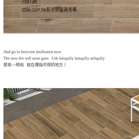
And go to beecone mollearon now
The new fist will store gain Life laitqully laitqully aitlqully
原來~~時尚 就在彈指可得的地方！