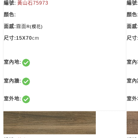
編號:
黃山石75973
編號
顏色:
顏色
面感:
霧面
面感
R(模花)
尺寸:15X70
cm
尺寸:
室內地:
室內
室內牆:
室內
室外地:
室外