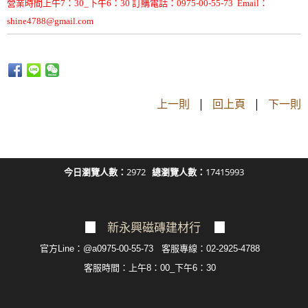
營業時間上午7：30_下午6：30 訂購電話：0975-00-55-73 Email：
shine4788@gmail.com
上一則
|
回上頁
|
下一則
今日瀏覽人數：
2972
總瀏覽人數：
17415993
▉
新永興磁磚建材行
▉
官方Line：@a0975-00-55-73 客服專線：02-2925-4788
客服
時間：上午8：00_下午6：30