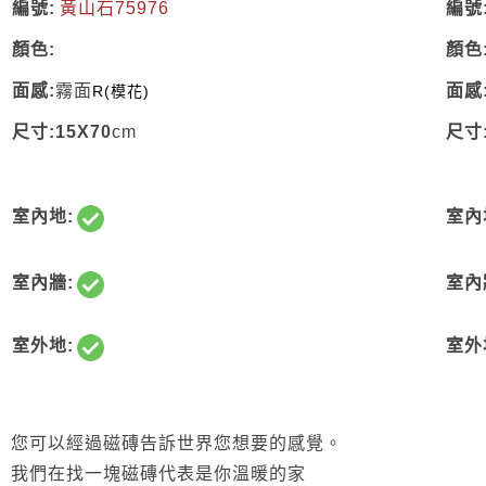
編號:
黃山石75976
編號
顏色:
顏色
面感:
霧面
面感
R(模花)
尺寸:15X70
cm
尺寸:
室內地:
室內
室內牆:
室內
室外地:
室外
您可以經過磁磚告訴世界您想要的感覺。
我們在找一塊磁磚代表是你溫暖的家