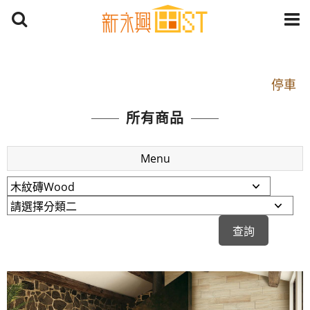
開車：中山路1段 到永平路路口(樂華夜市口)門口可
停車
捷運： 中和線【頂溪站 2 號出口】往中山路1段139
號約10分鐘
所有商品
原Line已滿 無法加Line好友 請親愛的客戶加入
LINE官方帳號@a0975005573
Menu
開車：中山路1段 到永平路路口(樂華夜市口)門口可
停車
捷運： 中和線【頂溪站 2 號出口】往中山路1段139
號約10分鐘
原Line已滿 無法加Line好友 請親愛的客戶加入
LINE官方帳號@a0975005573