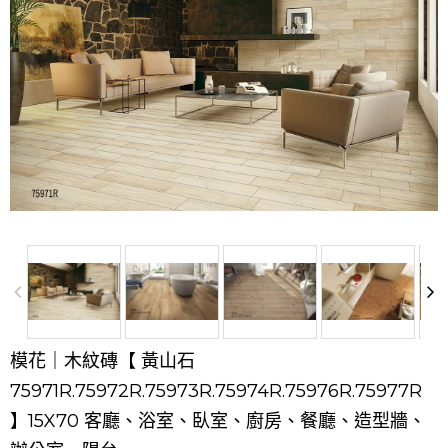
模花｜木紋磚【 黃山石
75971R.75972R.75973R.75974R.75976R.75977R
】15X70 客廳、浴室、臥室、廚房、餐廳、造型牆、