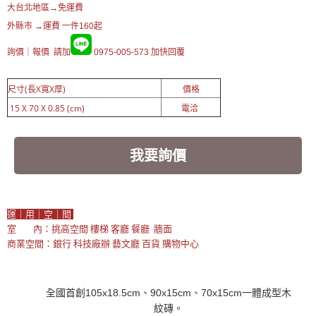
大台北地區→免運費
外縣市
→運費 一件160起
詢價｜報價 請加
0975-005-573 加快回覆
尺寸(長X寬X厚)
價格
15 X 70 X 0.85 (cm)
電洽
我要詢價
運｜用｜空｜間
室 內：挑高空間 樓梯 客廳 餐廳 牆面
商業空間：銀行 科技廠辦 藝文廳 百貨 購物中心
全國首創105x18.5cm、90x15cm、70x15cm一體成型木
紋磚。