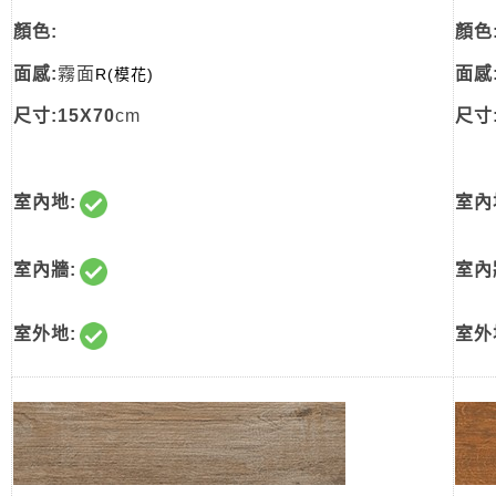
顏色:
顏色
面感:
霧面
面感
R(模花)
尺寸:15X70
cm
尺寸:
室內地:
室內
室內牆:
室內
室外地:
室外