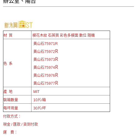
辦公室、陽台
材 質
模花木紋
石英質 彩色多模面 數位 隨機
黃山石75971R
R
黃山石75972
R
黃山石75973
色 系
R
黃山石75974
R
黃山石75976
R
黃山石75977
產 地
MIT
裝箱數量
10片/箱
每坪用量
30片/坪
付款方式：
現金 / 匯款 / 貨到付款
運 費：