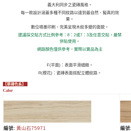
義大利同步之瓷磚風格。
每一款設計涵蓋多種不同紋路以達到最自然、擬真的效
果。
數位噴墨印刷，完美呈現木紋多變的面貌。
建議採交貼方式比例參考：8：2或7：3及任意交貼，嚴禁
併貼使用。
網路顏色僅供參考，實際以實品為主
F(平面)：表面平滑細緻。
R(模花)：瓷磚表面搭配立體紋路。
【單磚色系】
Calor
編號:
黃山石75971
編號