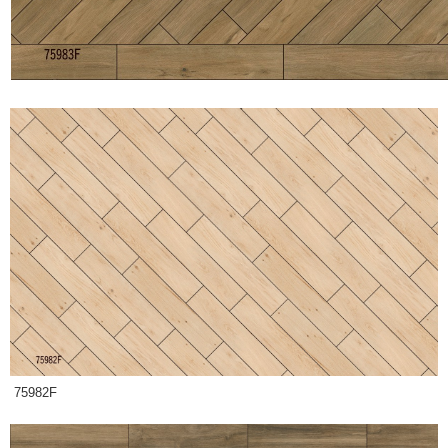
75982F