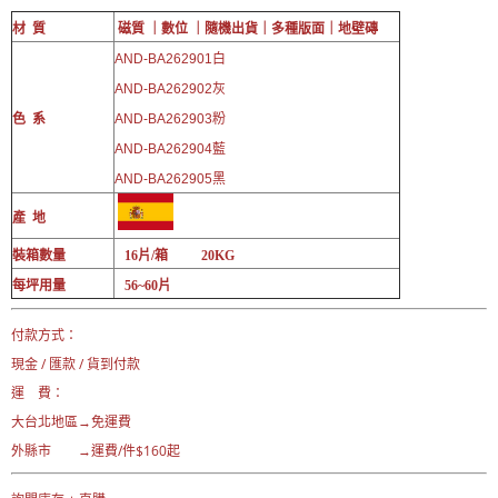
材 質
磁質 ｜數位 ｜
隨機出貨｜多
種版面｜
地壁磚
AND-BA262901白
AND-BA262902灰
色 系
AND-BA262903粉
AND-BA262904藍
AND-BA262905黑
產 地
裝箱數量
16片/箱 20KG
每坪用量
56~60片
付款方式：
現金 / 匯款 / 貨到付款
運 費：
大台北地區→免運費
外縣市 →運費/件$160起