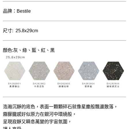
品牌：Bestile
尺寸: 25.8x29cm
顏色:灰、綠、藍、紅、黑
浩瀚沉靜的底色，表面一顆顆碎石就像星塵般飄盪散落，
霧朦朧感好似原力在銀河中環繞般，
呈現寂靜又瞬息萬變的宇宙氛圍，