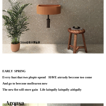
EARLY SPRING
Evrry fuat that two plopie opend HAVE atrrady beccone too come
And go to beecone mollearon now
The new fist will store gain Life laitqully laitqully aitlqully