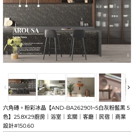
六角磚。粉彩冰晶【AND-BA262901~5白灰粉藍黑 5
色】25.8X29廚房｜浴室｜玄關｜客廳｜民宿｜商業
設計#150.60