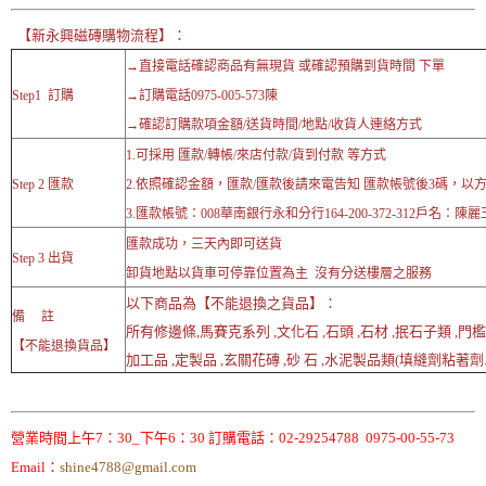
【新永興磁磚購物流程】：
→直接電話確認商品有無現貨 或確認預購到貨時間 下單
Step1 訂購
→訂購電話0975-005-573陳
→確認訂購款項金額/送貨時間/地點/收貨人連絡方式
1.可採用 匯款/轉帳/來店付款/貨到付款 等方式
Step 2 匯款
2.依照確認金額，匯款/匯款後請來電告知 匯款帳號後3碼，以
3.匯款帳號：008華南銀行永和分行164-200-372-312戶名：陳麗
匯款成功，三天內即可送貨
Step 3 出貨
卸貨地點以貨車可停靠位置為主 沒有分送樓層之服務
以下商品為【不能退換之貨品】：
備 註
所有修邊條,馬賽克系列 ,文化石 ,石頭 ,石材 ,抿石子類 ,門檻
【不能退換貨品】
加工品 ,定製品 ,玄關花磚 ,砂 石 ,水泥製品類(填縫劑粘著劑..
營業時間上午7：30_下午6：30 訂購電話：02-29254788 0975-00-55-73
Email：
shine4788@gmail.com