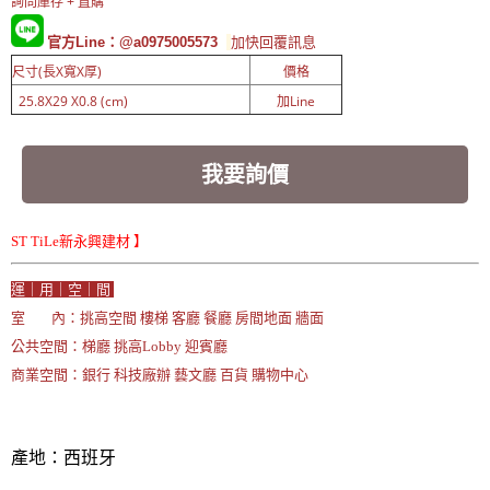
詢問庫存 + 直購
官方Line：@a0975005573
加快回覆訊息
尺寸(長X寬X厚)
價格
25.8X29 X0.8 (cm)
加Line
我要詢價
ST TiLe新永興建材 】
運｜用｜空｜間
室 內：挑高空間 樓梯 客廳 餐廳 房間地面 牆面
公共空間：梯廳 挑高Lobby 迎賓廳
商業空間：銀行 科技廠辦 藝文廳 百貨 購物中心
產地：西班牙