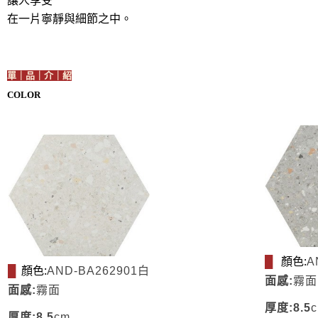
讓人享受
在一片寧靜與細節之中。
單｜品｜介｜紹
COLOR
顏色:
█
A
顏色:
█
AND-BA262901白
面感:
霧面
面感:
霧面
厚度:8.5
厚度:8.5
cm