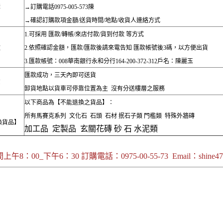
購
→訂購電話0975-005-573陳
→確認訂購款項金額/送貨時間/地點/收貨人連絡方式
1.可採用 匯款/轉帳/來店付款/貨到付款 等方式
款
2.依照確認金額，匯款/匯款後請來電告知 匯款帳號後3碼，以方便出貨
3.匯款帳號：008華南銀行永和分行164-200-372-312戶名：陳麗玉
匯款成功，三天內即可送貨
貨
卸貨地點以貨車可停靠位置為主 沒有分送樓層之服務
以下商品為【不能退換之貨品】：
所有馬賽克系列 文化石 石頭 石材 抿石子類 門檻類 特殊外牆磚
換貨品】
加工品 定製品 玄關花磚 砂 石 水泥類
午8：00_下午6：30 訂購電話：0975-00-55-73 Email：shine4788