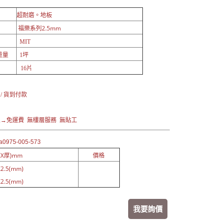
超耐磨。地板
福樂系列2.5mm
MIT
重量
1坪
16片
：
 / 貨到付款
→免運費 無樓層服務 無貼工
0975-005-573
X厚)mm
價格
2.5(mm)
2.5(mm)
我要詢價