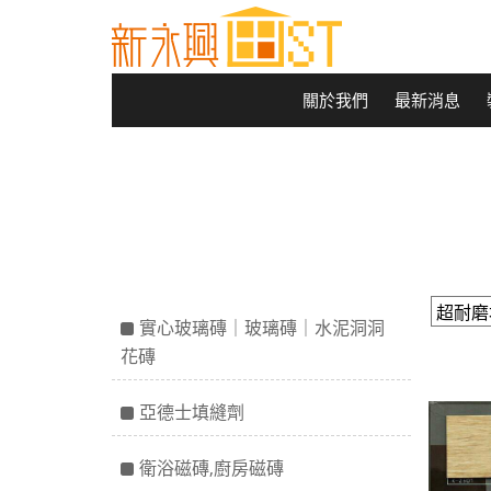
關於我們
最新消息
實心玻璃磚｜玻璃磚｜水泥洞洞
花磚
亞德士填縫劑
衛浴磁磚,廚房磁磚