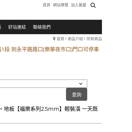
首頁
網站導覽
加入最愛
板
好站連結
聯絡我們
首頁
商品介紹
所有商品
1段 到永平路路口(樂華夜市口)門口可停車
站 2 號出口】往中山路1段139號約10分鐘
的客戶加入 LINE官方帳號@a0975005573
1段 到永平路路口(樂華夜市口)門口可停車
站 2 號出口】往中山路1段139號約10分鐘
的客戶加入 LINE官方帳號@a0975005573
。地板【福樂系列2.5mm】輕裝潢 一天既