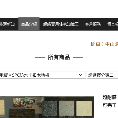
裝潢新知
商品介紹
超級實用住宅知識王
客戶服務
留言
開車：中山路
捷運： 中和線【頂溪
原Line已滿 無法加Line好友 請親愛
所有商品
開車：中山路
捷運： 中和線【頂溪
原Line已滿 無法加Line好友 請親愛
超耐磨
可完工