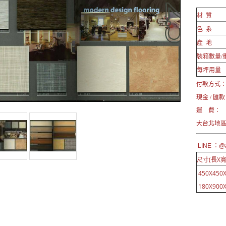
材 質
色 系
產 地
裝箱數量/
每坪用量
付款方式
現金 / 匯款
運 費：
大台北地區
LINE ：@a
尺寸(長X寬
450X450X
180X900X