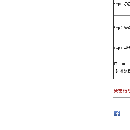
Step1 訂
Step 2 匯
Step 3 出
備 註
【不能退
營業時間上