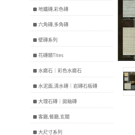
地鐵磚,彩色磚
六角磚,多角磚
壁磚系列
花磚類Tites
水磨石｜彩色水磨石
水泥面,清水磚｜岩磚石板磚
大理石磚｜拋釉磚
客廳,餐廳,玄關
大尺寸系列