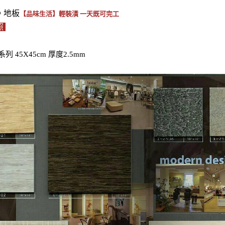
。地板
【品味生活】輕裝潢 一天既可完工
照
列 45X45cm 厚度2.5mm