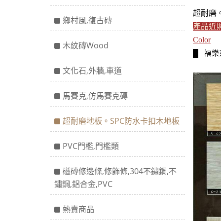
超耐磨
鄉村風,復古磚
產品近
Color
木紋磚Wood
█
福樂系
文化石,外牆,車道
馬賽克,仿馬賽克磚
超耐磨地板。SPC防水卡扣木地板
PVC門檻,門檻類
磁磚修邊條,修飾條,304不鏽鋼,不
鏽鋼,鋁合金,PVC
熱賣商品