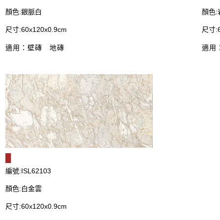
顏色:銀脈白
顏色:
尺寸:60x120x0.9cm
尺寸:6
適用：壁磚
地磚
適用
█
編號:ISL62103
顏色:白金雲
尺寸:60x120x0.9cm