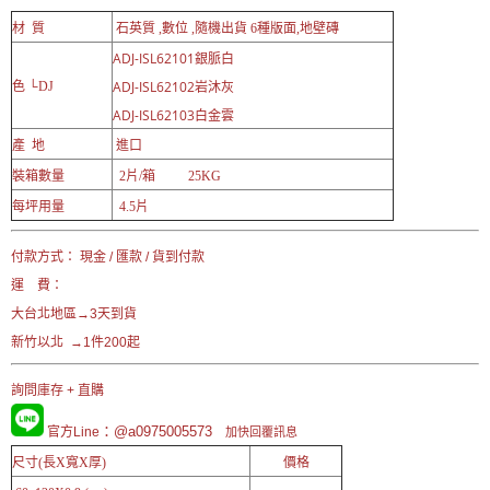
材 質
石英質 ,數位 ,隨機出貨 6種版面,地壁磚
ADJ-ISL62101
銀脈白
ADJ-ISL62102
色 └DJ
岩沐灰
ADJ-ISL62103
白金雲
產 地
進口
裝箱數量
2片/箱 25KG
每坪用量
4.5片
付款方式： 現金 / 匯款 / 貨到付款
運 費：
大台北地區→3天到貨
新竹以北 →1件200起
詢問庫存 + 直購
：@a0975005573
官方Line
加快回覆訊息
尺寸(長X寬X厚)
價格