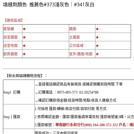
填縫劑顏色 推薦色#373淺灰色｜#341灰白
【適用區域】
客餐廳
★
牆面
★
浴室牆面
★
主牆面
★
浴室地面
★
公共區域
★
廚房牆面
★
室外/牆面/地面
★
【新永興磁磚購物流程】：
→直接電話確認商品有無現貨 或確認預購到貨時間 下單
Step1 訂購
→訂購電話 ：0975-005-573 02-29254788
→確認訂購款項金額/送貨時間/地點/收貨人連絡方式
1.可採用 匯款/轉帳/來店付款/貨到付款 等方式
Step 2 匯款
2.依照確認金額，匯款/匯款後請來電告知 匯款帳號後3碼，以
3.匯款帳號：
華南銀行永和分行(008) 164-200-372-312 戶名：
匯款成功，三天內即可送貨