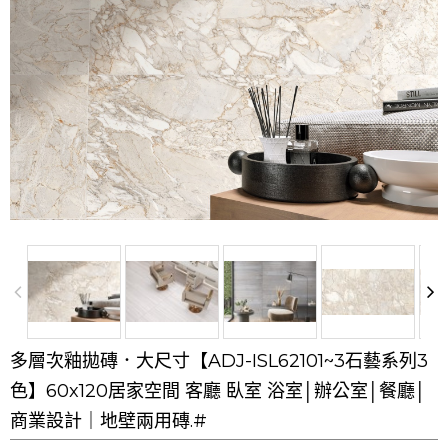
多層次釉拋磚．大尺寸【ADJ-ISL62101~3石藝系列3
色】60x120居家空間 客廳 臥室 浴室│辦公室│餐廳│
商業設計｜地壁兩用磚.#