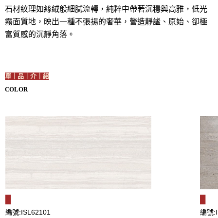
石材紋理如絲絨般細膩流轉，純粹中帶著沉穩與高雅，低光
霧面質地，映出一種不張揚的奢華，營造靜謐、原始、卻極
富質感的沉靜角落。
單｜品｜介｜紹
COLOR
█
█
編號:ISL62101
編號:I