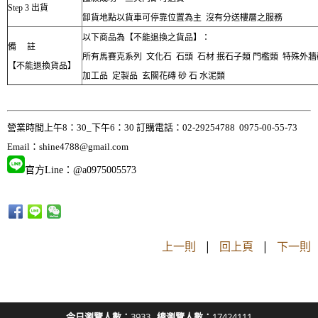
Step 3 出貨
卸貨地點以貨車可停靠位置為主 沒有分送樓層之服務
以下商品為【不能退換之貨品】：
備 註
所有馬賽克系列 文化石 石頭 石材 抿石子類 門檻類 特殊外
【不能退換貨品】
加工品 定製品 玄關花磚 砂 石 水泥類
營業時間上午8：30_下午6：30 訂購電話：02-29254788 0975-00-55-73
Email：
shine4788@gmail.com
官方Line：@a0975005573
上一則
|
回上頁
|
下一則
今日瀏覽人數：
3933
總瀏覽人數：
17424111