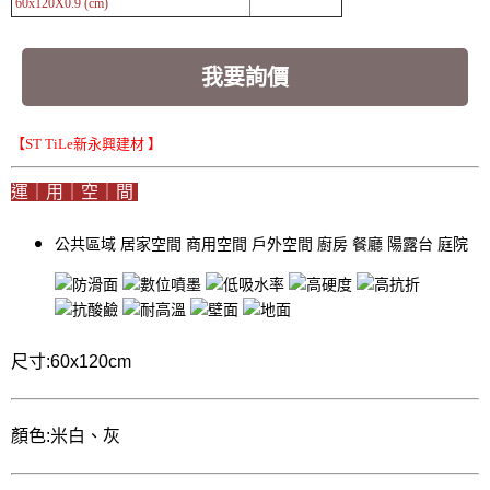
60x120X0.9 (cm)
我要詢價
【ST TiLe新永興建材 】
運｜用｜空｜間
公共區域
居家空間
商用空間
戶外空間
廚房
餐廳
陽露台
庭院
尺寸:60x120cm
顏色:米白、灰