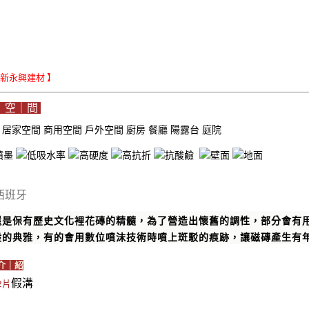
Le新永興建材 】
｜空｜間
域
居家空間
商用空間
戶外空間
廚房
餐廳
陽露台
庭院
西班牙
還是保有歷史文化裡花磚的精髓，為了營造出懷舊的調性，部分會有
般的典雅，有的會用數位噴沫技術時噴上斑駁的痕跡，讓磁磚產生有
介｜紹
假溝
2片