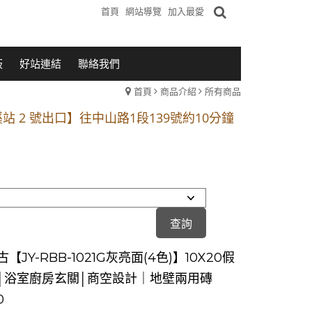
首頁
網站導覽
加入最愛
板
好站連結
聯絡我們
首頁
商品介紹
所有商品
1段 到永平路路口(樂華夜市口)門口可停車
站 2 號出口】往中山路1段139號約10分鐘
的客戶加入 LINE官方帳號@a0975005573
1段 到永平路路口(樂華夜市口)門口可停車
站 2 號出口】往中山路1段139號約10分鐘
的客戶加入 LINE官方帳號@a0975005573
【JY-RBB-1021G灰亮面(4色)】10X20假
│浴室廚房玄關│商空設計｜地壁兩用磚
0