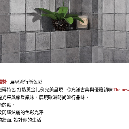
趨勢
展現流行新色彩
磁磚特色 打造黃金比例完美呈現 ◎充滿古典與優雅韻味
The new f
麗光采與摩登韻味，展現歐洲時尚流行品味，
術的點、
紋閃耀炫麗的色彩光澤
的牆面, 設計你的生活