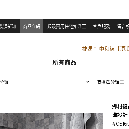
裝潢新知
商品介紹
超級實用住宅知識王
客戶服務
留言
開車：中山路
捷運： 中和線【頂溪
原Line已滿 無法加Line好友 請親愛
所有商品
開車：中山路
捷運： 中和線【頂溪
原Line已滿 無法加Line好友 請親愛
鄉村復古
溝設計
#0516