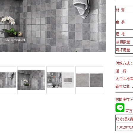
材 質
色 系
產 地
裝箱數量
每坪用量
付款方式： 
運 費：
大台北地
新竹以北 →
詢問庫存 +
官方L
尺寸(長X寬
10X20*0.