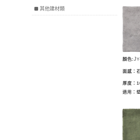
其他建材類
J
顏色:
Y
面感：
厚度：10
適用：