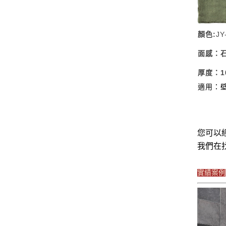
顏色:
JY
面感：
厚度：10
適用：
您可以
我們在
實績案例