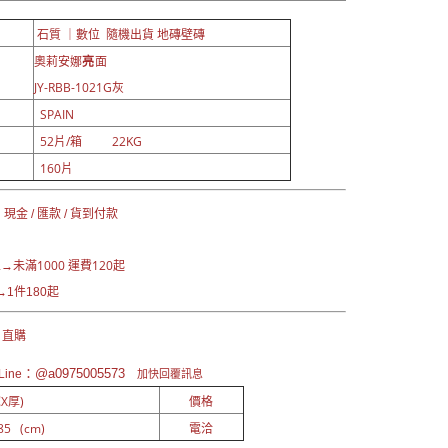
石質 ｜數位 隨機出貨 地磚壁磚
奧莉安娜
亮
面
JY-RBB-1021G灰
SPAIN
52片/箱 22KG
160片
現金 / 匯款 / 貨到付款
未滿1000 運費120起
區→
1件180起
 直購
：@a0975005573
ine
加快回覆訊息
X厚)
價格
85 (cm)
電洽