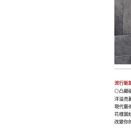
流行新
◎凸顯
洋溢亮
現代藝
花樣圖
改變你