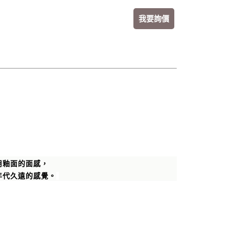
我要詢價
用釉面的面感，
年代久遠的感覺。