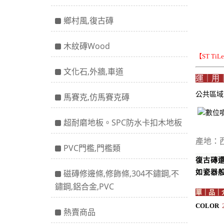
鄉村風,復古磚
木紋磚Wood
【ST Ti
文化石,外牆,車道
運｜用
公共區
馬賽克,仿馬賽克磚
超耐磨地板。SPC防水卡扣木地板
產地：
PVC門檻,門檻類
復古磚
如瓷器
磁磚修邊條,修飾條,304不鏽鋼,不
鏽鋼,鋁合金,PVC
單｜品｜
COLOR
熱賣商品