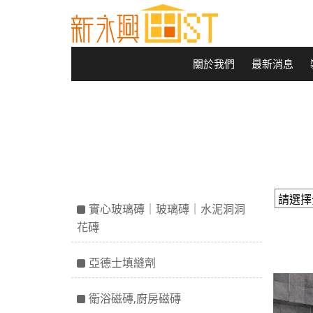
關於我們
最新消息
實心玻璃磚｜玻璃磚｜水泥洞洞
花磚
亞德士填縫劑
衛浴磁磚,廚房磁磚