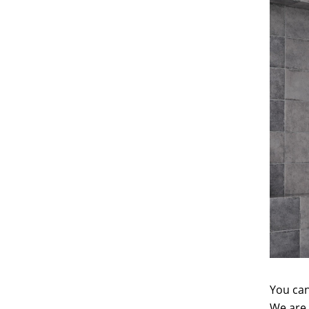
You can
We are 