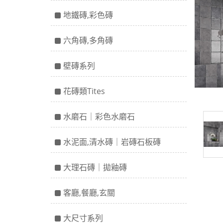
地鐵磚,彩色磚
六角磚,多角磚
壁磚系列
花磚類Tites
水磨石｜彩色水磨石
水泥面,清水磚｜岩磚石板磚
大理石磚｜拋釉磚
客廳,餐廳,玄關
大尺寸系列