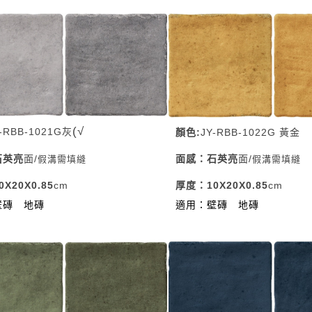
(√
-RBB-1021G灰
顏色:
JY-RBB-1022G 黃金
石英
亮
面
/
面感：石英
亮
面
/
假溝需填縫
假溝需填縫
X20X0.85
cm
厚度：10X20X0.85
cm
壁磚
地磚
適用：壁磚
地磚