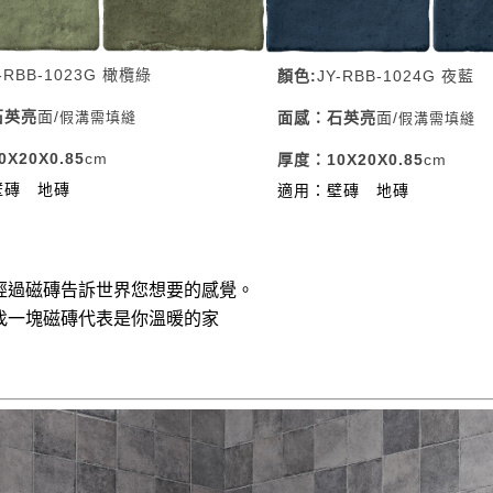
-RBB-1023G 橄欖綠
顏色:
JY-RBB-1024G 夜藍
石英
亮
面
/
假溝需填縫
面感：石英
亮
面
/
假溝需填縫
X20X0.85
cm
厚度：10X20X0.85
cm
壁磚
地磚
適用：壁磚
地磚
經過磁磚告訴世界您想要的感覺。
找一塊磁磚代表是你溫暖的家