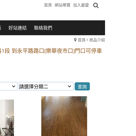
首頁
網站導覽
加入最愛
板
好站連結
聯絡我們
首頁
商品介紹
1段 到永平路路口(樂華夜市口)門口可停車
站 2 號出口】往中山路1段139號約10分鐘
的客戶加入 LINE官方帳號@a0975005573
1段 到永平路路口(樂華夜市口)門口可停車
站 2 號出口】往中山路1段139號約10分鐘
的客戶加入 LINE官方帳號@a0975005573