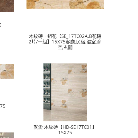
6
木紋磚．組花【SE_17TC02A.B花磚
2片/一組】15X75客廳,民宿,浴室,商
空,玄關
75
就愛 木紋磚【HD-SE17TC01】
15X75