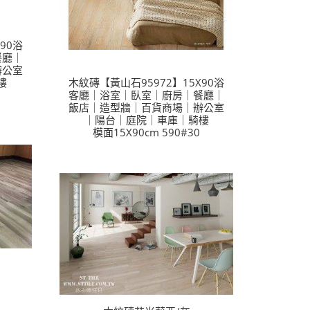
90浴
餐廳｜
辦公室
樓
木紋磚【黃山石95972】15X90浴
客廳｜浴室｜臥室｜廚房｜餐廳｜
飯店｜造型牆｜百貨商場｜辦公室
｜陽台｜庭院｜車庫｜騎樓
模面15X90cm 590#30
】