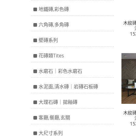
地鐵磚,彩色磚
木紋磚
六角磚,多角磚
15
壁磚系列
花磚類Tites
水磨石｜彩色水磨石
水泥面,清水磚｜岩磚石板磚
大理石磚｜拋釉磚
木紋磚
客廳,餐廳,玄關
15
大尺寸系列