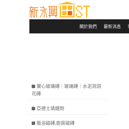
關於我們
最新消息
實心玻璃磚｜玻璃磚｜水泥洞洞
花磚
亞德士填縫劑
衛浴磁磚,廚房磁磚