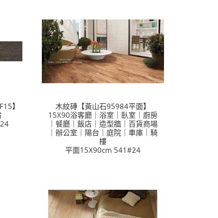
15】
木紋磚【黃山石95984平面】
宿
15X90浴客廳｜浴室｜臥室｜廚房
24
｜餐廳｜飯店｜造型牆｜百貨商場
｜辦公室｜陽台｜庭院｜車庫｜騎
樓
平面15X90cm 541#24