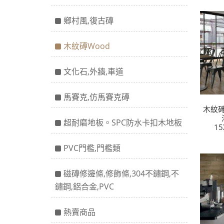
鄉村風,復古磚
木紋磚Wood
文化石,外牆,車道
馬賽克,仿馬賽克磚
木紋磚
超耐磨地板。SPC防水卡扣木地板
15
PVC門檻,門檻類
磁磚修邊條,修飾條,304不鏽鋼,不
鏽鋼,鋁合金,PVC
熱賣商品