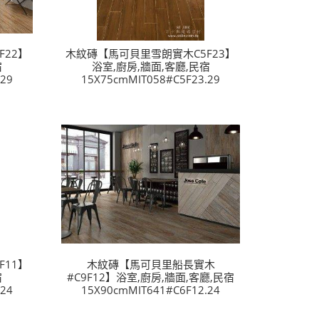
22】
木紋磚【馬可貝里雪朗實木C5F23】
宿
浴室,廚房,牆面,客廳,民宿
29
15X75cmMIT058#C5F23.29
11】
木紋磚【馬可貝里船長實木
宿
#C9F12】浴室,廚房,牆面,客廳,民宿
24
15X90cmMIT641#C6F12.24