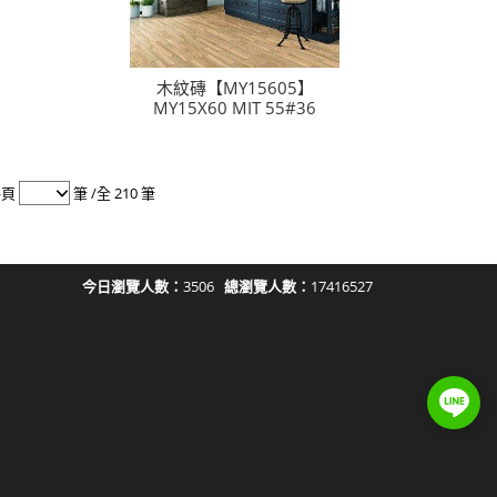
木紋磚【MY15605】
MY15X60 MIT 55#36
每頁
筆 /全 210 筆
今日瀏覽人數：
3506
總瀏覽人數：
17416527