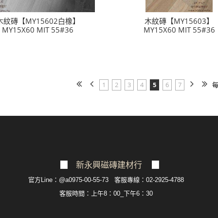
木紋磚【MY15602白橡】
木紋磚【MY15603】
MY15X60 MIT 55#36
MY15X60 MIT 55#36
1
2
3
4
5
6
7
▉
新永興磁磚建材行
▉
官方Line：@a0975-00-55-73 客服專線：02-2925-4788
客服
時間：上午8：00_下午6：30